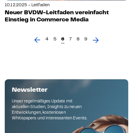
10.12.2025 – Leitfaden
Neuer BVDW-Leitfaden vereinfacht
Einstieg in Commerce Media
4
5
6
7
8
9
Newsletter
Unser regelmäßiges Update mit
aktuellen Studien, Insights zu neuen
Entwicklungen, kostenlosen
Whitepapers und interessanten Events.