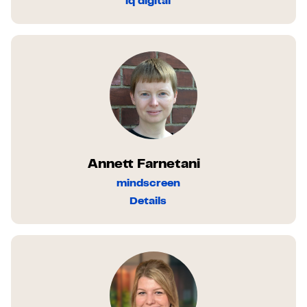
iq digital
Annett Farnetani
mindscreen
Details