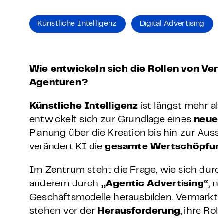
Grundlagen Datenschutz
Künstliche Intelligenz
Digital Advertising
Weitere
Product Design Bootca
Wie entwickeln sich die Rollen von Ve
Agenturen?
Product Management 
Künstliche Intelligenz
ist längst mehr al
entwickelt sich zur Grundlage eines
neue
Planung über die Kreation bis hin zur Au
verändert KI die
gesamte Wertschöpfu
Im Zentrum steht die Frage, wie sich dur
anderem durch
„Agentic Advertising“
,
Geschäftsmodelle herausbilden. Vermarkt
stehen vor der
Herausforderung
, ihre Ro