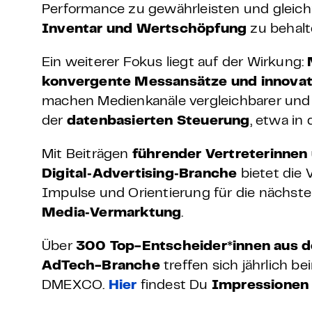
Performance zu gewährleisten und gleichz
Inventar
und
Wertschöpfung
zu behalt
Ein weiterer Fokus liegt auf der Wirkung:
konvergente Messansätze und innovat
machen Medienkanäle vergleichbarer und 
der
datenbasierten Steuerung
, etwa in
Mit Beiträgen
führender Vertreterinnen 
Digital‑Advertising‑Branche
bietet die 
Impulse und Orientierung für die nächst
Media‑Vermarktung
.
Über
300 Top-Entscheider*innen aus d
AdTech-Branche
treffen sich jährlich be
DMEXCO.
Hier
findest Du
Impressionen 