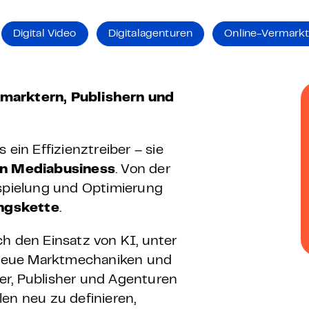
 – E-Learning
Digital Video
Digitalagenturen
Online-Vermarkt
mp
rmarktern, Publishern und
Bootcamp
s ein Effizienztreiber – sie
n Mediabusiness
. Von der
sspielung und Optimierung
ngskette
.
ch den Einsatz von KI, unter
 neue Marktmechaniken und
er, Publisher und Agenturen
llen neu zu definieren,