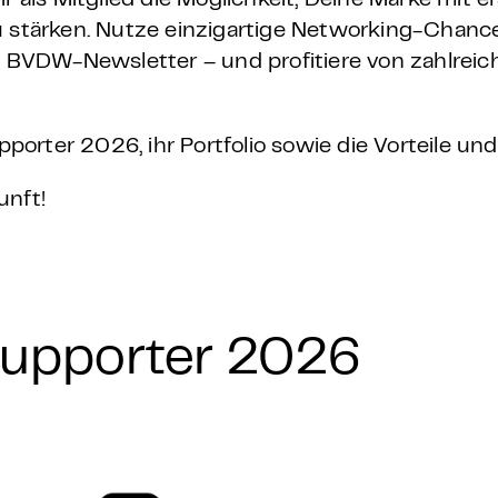
ls Mitglied die Möglichkeit, Deine Marke mit er
 – E-Learning
zu stärken. Nutze einzigartige Networking-Chanc
m BVDW-Newsletter – und profitiere von zahlreich
rter 2026, ihr Portfolio sowie die Vorteile und
mp
unft!
Bootcamp
Supporter 2026