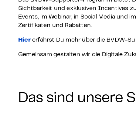
Das BVDW-Supporter-Programm bietet Dir a
Grundlagen Datenschutz
Sichtbarkeit und exklusiven Incentives 
Events, im Webinar, in Social Media und i
Weitere
Zertifikaten und Rabatten.
Hier
erfährst Du mehr über die BVDW-Suppo
Product Design Bootca
Gemeinsam gestalten wir die Digitale Zuk
Product Management 
Das sind unsere 