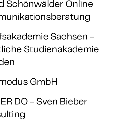
d Schönwälder Online
unikationsberatung
fsakademie Sachsen -
tliche Studienakademie
den
amodus GmbH
ER DO - Sven Bieber
ulting