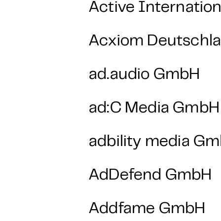
Active Internati
Acxiom Deutschl
ad.audio GmbH
ad:C Media Gm
adbility media G
AdDefend GmbH
Addfame GmbH