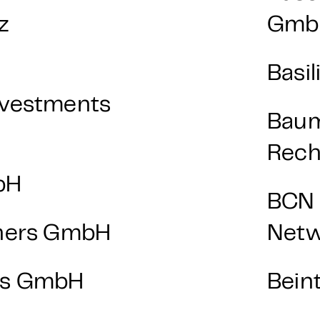
z
Gmb
Basi
nvestments
Baum
Rech
bH
BCN 
tners GmbH
Net
ons GmbH
Bein