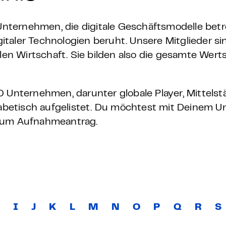
ternehmen, die digitale Geschäftsmodelle betr
taler Technologien beruht. Unsere Mitglieder sin
alen Wirtschaft. Sie bilden also die gesamte We
 Unternehmen, darunter globale Player, Mittelst
phabetisch aufgelistet. Du möchtest mit Deinem 
zum Aufnahmeantrag.
H
I
J
K
L
M
N
O
P
Q
R
S