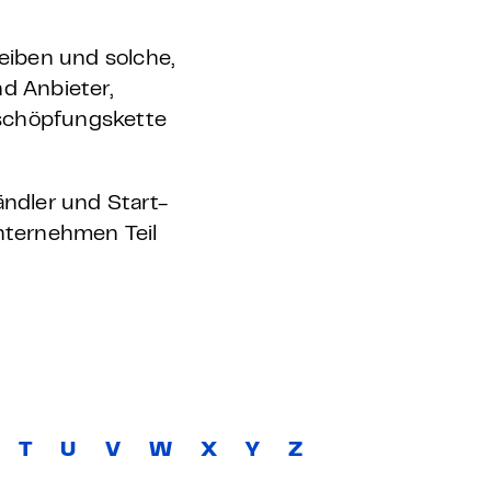
eiben und solche,
d Anbieter,
rtschöpfungskette
ändler und Start-
Unternehmen Teil
T
U
V
W
X
Y
Z