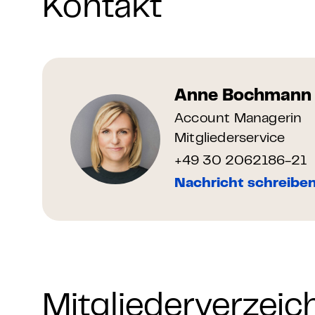
Kontakt
Grundlagen Datenschutz
Weitere
Product Design Bootca
Anne Bochmann
Account Managerin
Product Management 
Mitgliederservice
+49 30 2062186-21
Nachricht schreibe
Mitgliederverzeic