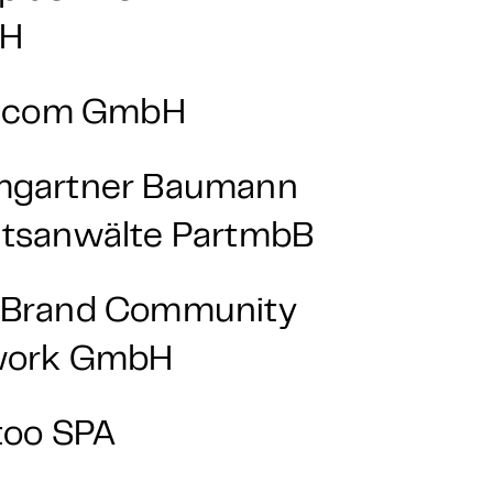
H
licom GmbH
gartner Baumann
tsanwälte PartmbB
Brand Community
work GmbH
too SPA