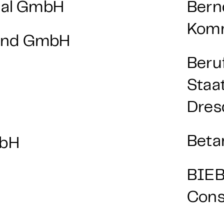
onal GmbH
Bern
Komm
and GmbH
Beru
Staa
Dres
bH
Bet
mbH
BIEB
Cons