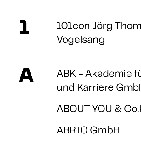
1
101con Jörg Tho
Vogelsang
A
ABK - Akademie fü
und Karriere Gmb
ABOUT YOU & Co
ABRIO GmbH