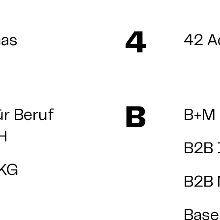
4
mas
42 
B
r Beruf
B+M
H
B2B 
.KG
B2B 
Base