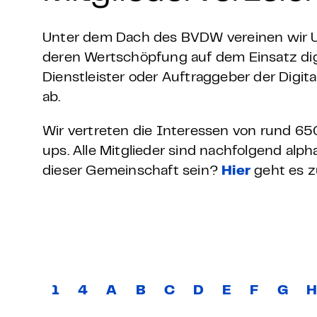
Unter dem Dach des BVDW vereinen wir Un
deren Wertschöpfung auf dem Einsatz digi
Dienstleister oder Auftraggeber der Digit
ab.
Wir vertreten die Interessen von rund 650
ups. Alle Mitglieder sind nachfolgend al
dieser Gemeinschaft sein?
Hier
geht es 
1
4
A
B
C
D
E
F
G