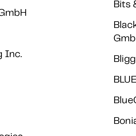
Bits
 GmbH
Blac
Gmb
 Inc.
Blig
BLU
Blue
Boni