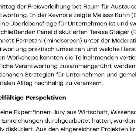
ttag der Preisverleihung bot Raum für Austaus
twortung. In der Keynote zeigte Melissa Kühn (O
eine Überlebensfrage für Unternehmen ist und w
nschließenden Panel diskutierten Teresa Staiger 
d Annett Farnetani (mindscreen) unter der Moderat
rantwortung praktisch umsetzen und welche Her
den Workshops konnten die Teilnehmenden vertief
haftliche Verantwortung zusammengeführt werden
xisnahen Strategien für Unternehmen und geme
alen Alltag nachhaltig zu verankern.
elfältige Perspektiven
eine Expert*innen-Jury aus Wirtschaft, Wissens
e Einreichungen durchgearbeitet hatten, wurden 
diskutiert. Aus den eingereichten Projekten kris