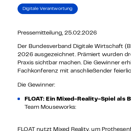
Grundlagen Datenschutz
Digitale Verantwortung
Weitere
Pressemitteilung, 25.02.2026
Product Design Bootca
Der Bundesverband Digitale Wirtschaft (B
2026 ausgezeichnet. Prämiert wurden dre
Product Management 
Praxis sichtbar machen. Die Gewinner er
Fachkonferenz mit anschließender feierlich
Die Gewinner:
FLOAT: Ein Mixed-Reality-Spiel als 
Team Mouseworks:
FLOAT nutzt Mixed Reality, um Prothesen