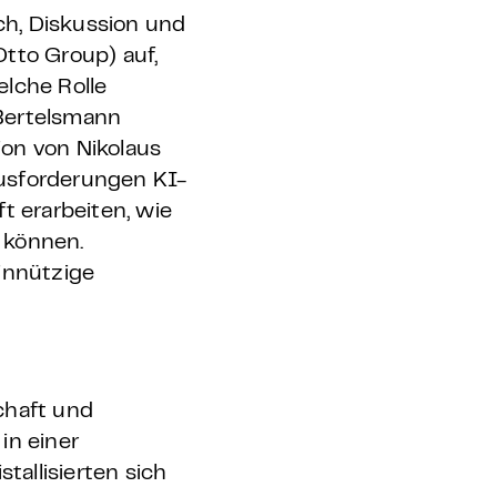
ch, Diskussion und
tto Group) auf,
elche Rolle
(Bertelsmann
ion von Nikolaus
ausforderungen KI-
t erarbeiten, wie
 können.
innützige
chaft und
in einer
tallisierten sich