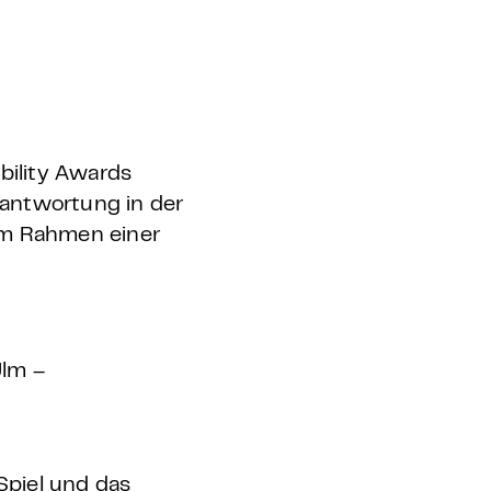
bility Awards
rantwortung in der
im Rahmen einer
lm –
Spiel und das