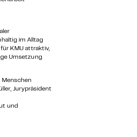
aler
altig im Alltag
für KMU attraktiv,
ndige Umsetzung
en Menschen
ller, Jurypräsident
ut und