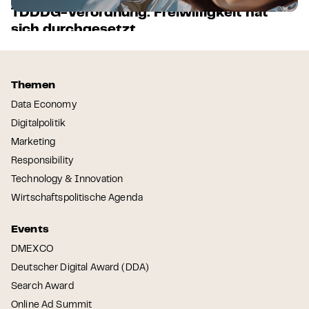
TDDDG-Verordnung: Freiwilligkeit hat
sich durchgesetzt
15
16
17
18
19
20
Themen
Data Economy
Digitalpolitik
Marketing
Responsibility
Technology & Innovation
Wirtschaftspolitische Agenda
Events
DMEXCO
Deutscher Digital Award (DDA)
Search Award
Online Ad Summit