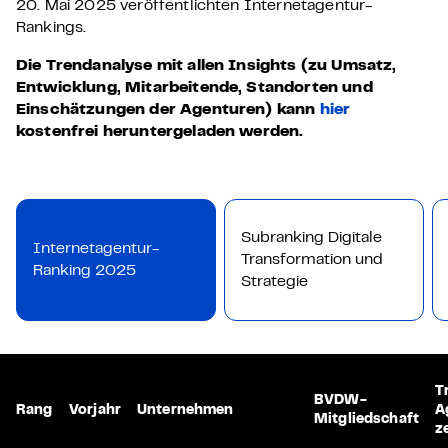
20. Mai 2025 veröffentlichten Internetagentur-
Rankings.
Die Trendanalyse mit allen Insights (zu Umsatz,
Entwicklung, Mitarbeitende, Standorten und
Einschätzungen der Agenturen) kann
hier
kostenfrei heruntergeladen werden.
Subranking Digitale
Internetagentur-
Transformation und
Ranking 2025
Strategie
T
BVDW-
Rang
Vorjahr
Unternehmen
A
Mitgliedschaft
ze