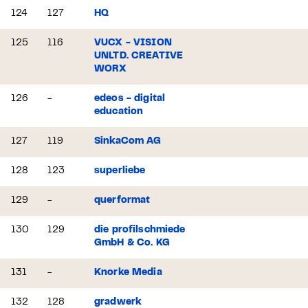
124
127
HQ
125
116
VUCX - VISION
UNLTD. CREATIVE
WORX
126
-
edeos - digital
education
127
119
SinkaCom AG
128
123
superliebe
129
-
querformat
130
129
die profilschmiede
GmbH & Co. KG
131
-
Knorke Media
132
128
gradwerk