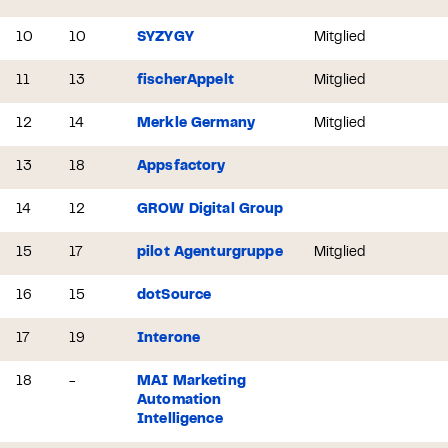
10
10
SYZYGY
Mitglied
11
13
fischerAppelt
Mitglied
12
14
Merkle Germany
Mitglied
13
18
Appsfactory
14
12
GROW Digital Group
15
17
pilot Agenturgruppe
Mitglied
16
15
dotSource
17
19
Interone
18
-
MAI Marketing
Automation
Intelligence