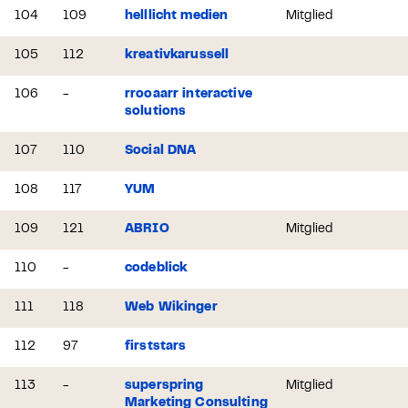
104
109
helllicht medien
Mitglied
105
112
kreativkarussell
106
-
rrooaarr interactive
solutions
107
110
Social DNA
108
117
YUM
109
121
ABRIO
Mitglied
110
-
codeblick
111
118
Web Wikinger
112
97
firststars
113
-
superspring
Mitglied
Marketing Consulting