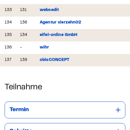
133
131
websedit
134
136
Agentur vierzehn02
135
134
eifel-online GmbH
136
-
wihr
137
139
obisCONCEPT
Teilnahme
Termin