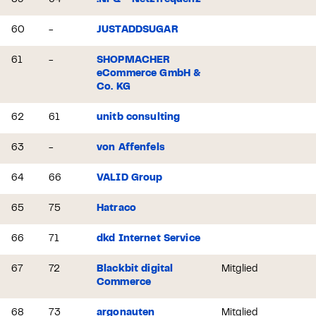
59
64
.NFQ - Netzfrequenz
60
-
JUSTADDSUGAR
61
-
SHOPMACHER
eCommerce GmbH &
Co. KG
62
61
unitb consulting
63
-
von Affenfels
64
66
VALID Group
65
75
Hatraco
66
71
dkd Internet Service
67
72
Blackbit digital
Mitglied
Commerce
68
73
argonauten
Mitglied