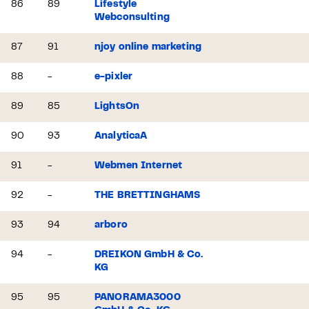
86
89
Lifestyle
Webconsulting
87
91
njoy online marketing
88
-
e-pixler
89
85
LightsOn
90
93
AnalyticaA
91
-
Webmen Internet
92
-
THE BRETTINGHAMS
93
94
arboro
94
-
DREIKON GmbH & Co.
KG
95
95
PANORAMA3000