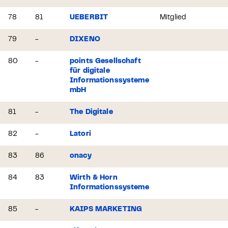
78
81
UEBERBIT
Mitglied
79
-
DIXENO
80
-
points Gesellschaft
für digitale
Informationssysteme
mbH
81
-
The Digitale
82
-
Latori
83
86
onacy
84
83
Wirth & Horn
Informationssysteme
85
-
KAIPS MARKETING