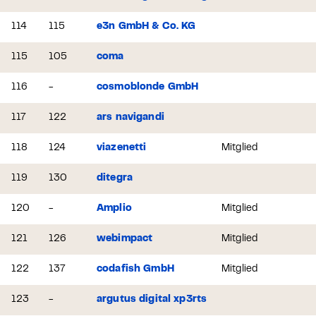
114
115
e3n GmbH & Co. KG
115
105
coma
116
-
cosmoblonde GmbH
117
122
ars navigandi
118
124
viazenetti
Mitglied
119
130
ditegra
120
-
Amplio
Mitglied
121
126
webimpact
Mitglied
122
137
codafish GmbH
Mitglied
123
-
argutus digital xp3rts