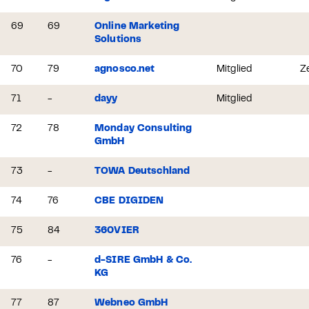
69
69
Online Marketing
Solutions
70
79
agnosco.net
Mitglied
Ze
71
-
dayy
Mitglied
72
78
Monday Consulting
GmbH
73
-
TOWA Deutschland
74
76
CBE DIGIDEN
75
84
360VIER
76
-
d-SIRE GmbH & Co.
KG
77
87
Webneo GmbH