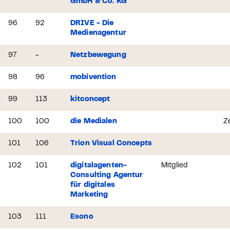
GmbH & Co. KG
96
92
DRIVE - Die
Medienagentur
97
-
Netzbewegung
98
96
mobivention
99
113
kitconcept
100
100
die Medialen
Ze
101
106
Trion Visual Concepts
102
101
digitalagenten-
Mitglied
Consulting Agentur
für digitales
Marketing
103
111
Esono