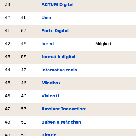
39
-
ACTUM Digital
40
41
Unic
41
63
Forte Digital
42
49
la red
Mitglied
43
55
format h digital
44
47
interactive tools
45
46
Mindbox
46
40
Vision11
47
53
Ambient Innovation:
48
51
Buben & Mädchen
49
50
Bitgrip