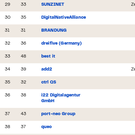
29
33
SUNZINET
Ze
30
35
DigitalNativeAlliance
31
31
BRANDUNG
32
36
dreifive (Germany)
33
48
best it
34
39
add2
Ze
35
32
ctrl QS
36
38
i22 Digitalagentur
GmbH
37
43
port-neo Group
38
37
queo