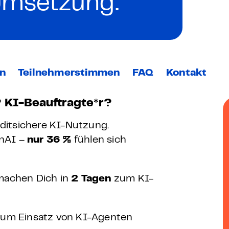
Umsetzung.
 – E-Learning
mp
en
Teilnehmerstimmen
FAQ
Kontakt
Bootcamp
? KI-Beauftragte*r?
auditsichere KI-Nutzung.
enAI –
nur 36 %
fühlen sich
machen Dich in
2 Tagen
zum KI-
zum Einsatz von KI-Agenten