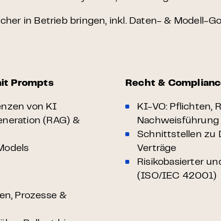
cher in Betrieb bringen, inkl. Daten- & Modell-G
it Prompts
Recht & Compliance
enzen von KI
KI-VO: Pflichten, 
eneration (RAG) &
Nachweisführung
Schnittstellen zu
Models
Verträge
Risikobasierter un
(ISO/IEC 42001)
nien, Prozesse &