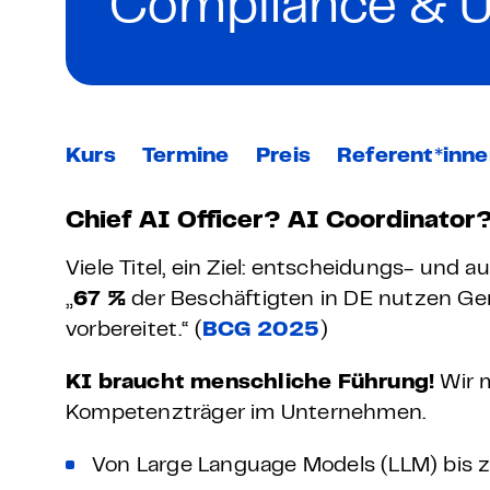
Compliance & 
Grundlagen Datenschutz
Weitere
Product Design Bootca
Kurs
Termine
Preis
Referent*inn
Product Management 
Chief AI Officer? AI Coordinator
Viele Titel, ein Ziel: entscheidungs- und 
„
67 %
der Beschäftigten in DE nutzen G
vorbereitet.“ (
BCG 2025
)
KI braucht menschliche Führung!
Wir 
Kompetenzträger im Unternehmen.
Von Large Language Models (LLM) bis 