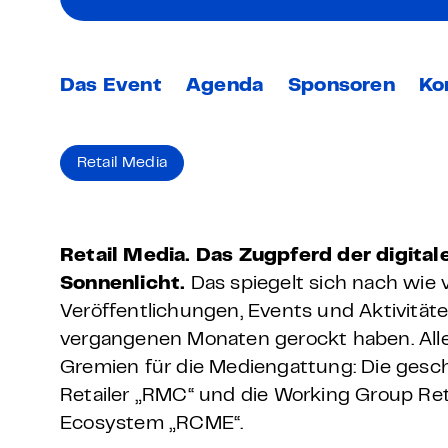
Grundlagen Datenschutz
Weitere
Das Event
Agenda
Sponsoren
Ko
Product Design Bootca
Retail Media
Product Management 
Retail Media. Das Zugpferd der digita
Sonnenlicht.
Das spiegelt sich nach wie v
Veröffentlichungen, Events und Aktivitäten
vergangenen Monaten gerockt haben. Alle
Gremien für die Mediengattung: Die gesc
Retailer „RMC“ und die Working Group R
Ecosystem „RCME“.