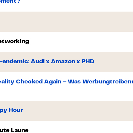
oment?
etworking
n-endemic: Audi x Amazon x PHD
eality Checked Again – Was Werbungtreibend
ppy Hour
gute Laune