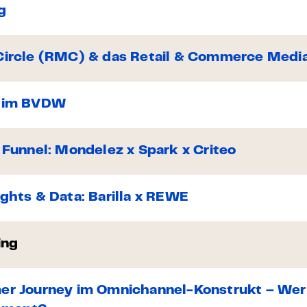
g
 Circle (RMC) & das Retail & Commerce Med
e im BVDW
l Funnel: Mondelez x Spark x Criteo
ights & Data: Barilla x REWE
ing
mer Journey im Omnichannel-Konstrukt – Wer