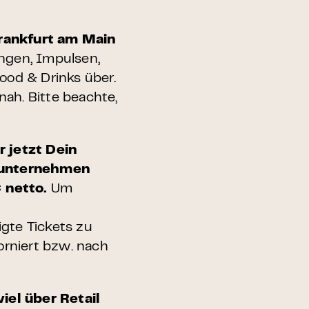
Frankfurt am Main
ngen, Impulsen,
ood & Drinks über.
ah. Bitte beachte,
r jetzt Dein
sunternehmen
€ netto.
Um
gte Tickets zu
orniert bzw. nach
iel über Retail