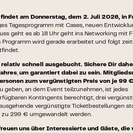
 findet am Donnerstag, dem 2. Juli 2026, in 
iges Tagesprogramm mit Cases, neuen Entwicklu
ss geht es ab 18 Uhr geht ins Networking mit F
rogramm wird gerade erarbeitet und folgt zeitn
findet.
 relativ schnell ausgebucht. Sichere Dir dahe
Jahres
,
um garantiert dabei zu sein.
Mitglied
Personen zum vergünstigten Preis von je 99 
u geben, an dem Event teilzunehmen, ist jedes
ügbaren Kontingents berechtigt, drei vergünsti
inausgehende vergünstigte Ticketbestellungen st
nte zu 299 € umgewandelt werden.
 freuen uns über Interessierte und Gäste, die v