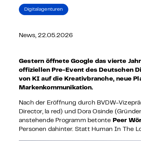
Grundlagen Datenschutz
Digitalagenturen
Weitere
News, 22.05.2026
Product Design Bootca
Product Management 
Gestern öffnete Google das vierte Jahr
offiziellen Pre-Event des Deutschen Di
von KI auf die Kreativbranche, neue 
Markenkommunikation.
Nach der Eröffnung durch BVDW-Vizeprä
Director, la red) und Dora Osinde (Gründe
anstehende Programm betonte
Peer Wör
Personen dahinter. Statt Human In The L