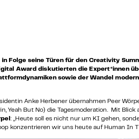
 – E-Learning
mp
Bootcamp
 in Folge seine Türen für den Creativity Sum
gital Award diskutierten die Expert*innen üb
Plattformdynamiken sowie der Wandel modern
sidentin Anke Herbener übernahmen Peer Wörpe
rin, Yeah But No) die Tagesmoderation.
Mit Blick 
pel
: „Heute soll es nicht nur um KI gehen, son
oop konzentrieren wir uns heute auf Human In T