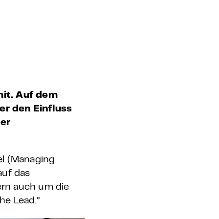
mit. Auf dem
er den Einfluss
er
l (Managing
auf das
dern auch um die
he Lead.”