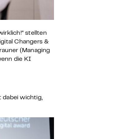
rklich!“ stellten
igital Changers &
Brauner (Managing
wenn die KI
 dabei wichtig,