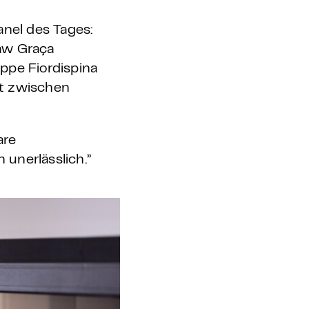
anel des Tages:
faw Graça
eppe Fiordispina
it zwischen
are
unerlässlich.”