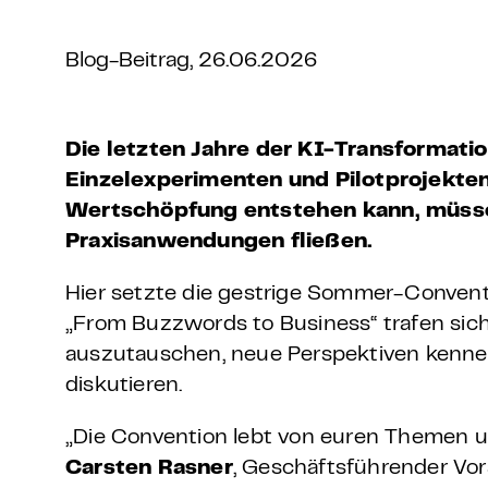
Grundlagen Datenschutz
Blog-Beitrag, 26.06.2026
Weitere
Product Design Bootca
Die letzten Jahre der KI-Transformati
Einzelexperimenten und Pilotprojekte
Product Management 
Wertschöpfung entstehen kann, müsse
Praxisanwendungen fließen.
Hier setzte die gestrige Sommer-Conventi
„From Buzzwords to Business“ trafen sich
auszutauschen, neue Perspektiven kenne
diskutieren.
„Die Convention lebt von euren Themen und
Carsten Rasner
, Geschäftsführender Vor