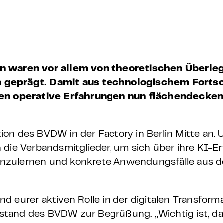
 – E-Learning
mp
on waren vor allem von theoretischen Überle
n geprägt. Damit aus technologischem Fortsc
Bootcamp
n operative Erfahrungen nun flächendecken
on des BVDW in der Factory in Berlin Mitte an.
 die Verbandsmitglieder, um sich über ihre KI-E
nzulernen und konkrete Anwendungsfälle aus de
 eurer aktiven Rolle in der digitalen Transforma
stand des BVDW zur Begrüßung. „Wichtig ist, da