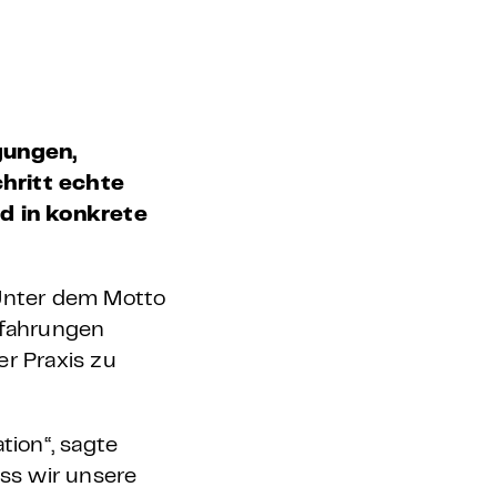
gungen,
hritt echte
d in konkrete
 Unter dem Motto
rfahrungen
r Praxis zu
tion“, sagte
ss wir unsere