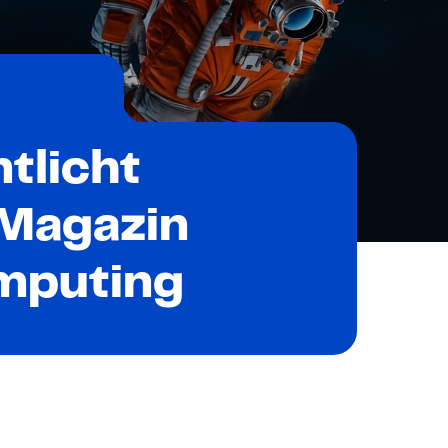
 & Zertifikat
Karriere
en
räsenzkurs
Zertifikat
tlicht
 Innovation & KI-Anwendung
 Magazin
n
mputing
 Briefing
heit – E-Learning