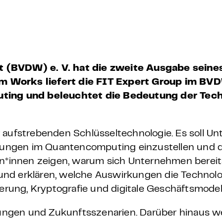
 – E-Learning
mp
t (BVDW) e. V. hat die zweite Ausgabe seine
m Works liefert die FIT Expert Group im BV
Bootcamp
ng und beleuchtet die Bedeutung der Techn
r aufstrebenden Schlüsseltechnologie. Es soll U
cklungen im Quantencomputing einzustellen und 
ren*innen zeigen, warum sich Unternehmen bereit
nd erklären, welche Auswirkungen die Technolog
ierung, Kryptografie und digitale Geschäftsmode
ngen und Zukunftsszenarien. Darüber hinaus we