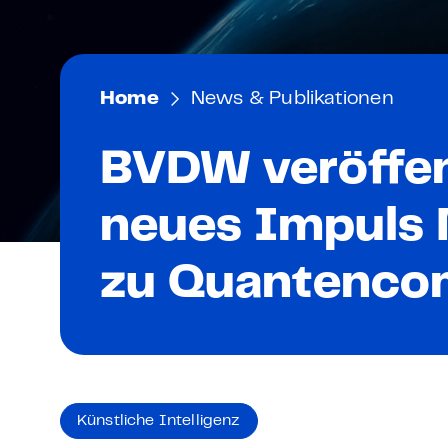
Mitarbeiter zertifizieren
AI Officer – Präsenzkurs
Mitglieder
Unternehmen zertifizier
AI Impact Manager – P
Netzwerk
Home
News & Publikationen
Codes of Conduct
AI Basic – E-Learning & 
Digital Sales Expert
BVDW veröffen
Für Bildungsanbieter
Fachkraft für digitale
neues Impuls
Bildungspartner werde
zu Quantenco
IT
Cybersecurity Executive
Grundlagen Cybersicher
Künstliche Intelligenz