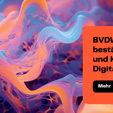
BVDW
best
und K
Digit
Mehr