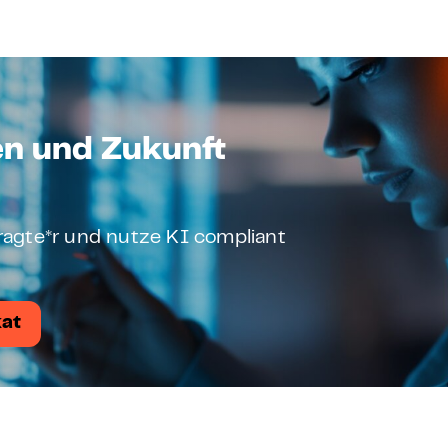
en und Zukunft
ftragte*r und nutze KI compliant
kat