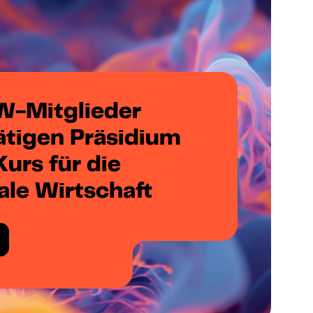
-Mitglieder
ätigen Präsidium
urs für die
ale Wirtschaft