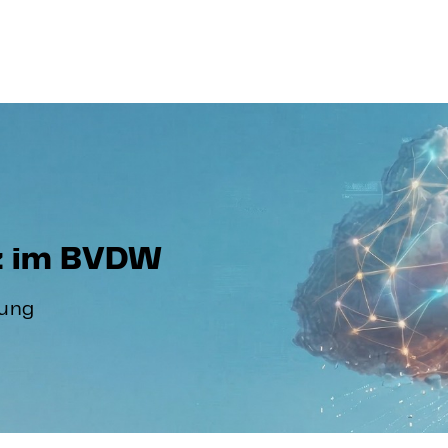
nz im BVDW
tung