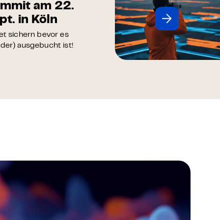
nager -
äsenzkurs
e KI skalier- und
sbar im Unternehmen