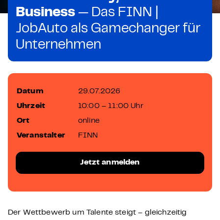
Business
— Das FINN |
JobAuto als Gamechanger für
Unternehmen
Datum
29.07.2026
Uhrzeit
10:00 – 11:00 Uhr
Ort
online
Veranstalter
FINN
Jetzt anmelden
Der Wettbewerb um Talente steigt – gleichzeitig