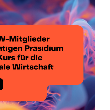
-Mitglieder
ätigen Präsidium
urs für die
ale Wirtschaft