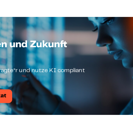
en und Zukunft
ftragte*r und nutze KI compliant
kat