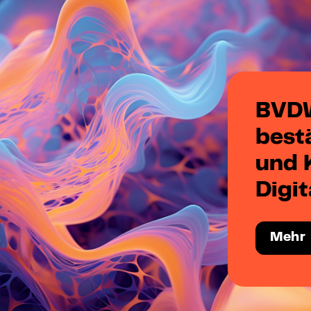
BVDW
best
und K
Digit
Mehr