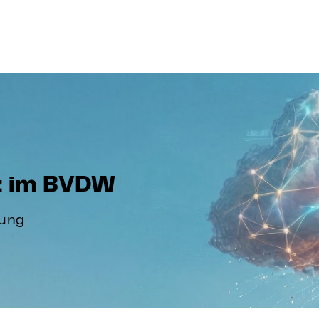
nz im BVDW
tung