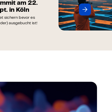
nager -
äsenzkurs
e KI skalier- und
sbar im Unternehmen