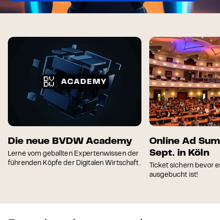
Online Ad Summit am 22.
Neu: AI Impac
Sept. in Köln
Präsenzkurs
Ticket sichern bevor es (wieder)
Führe KI skalier- und
ausgebucht ist!
Unternehmen ein!