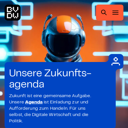
Zum
Zur
Zum
Zum
Hauptmenü
Suche
Inhalt
Footer
springen
springen
springen
springen
Suchen
nach:
Unsere Zukunfts-
agenda
Zukunft ist eine gemeinsame Aufgabe.
Unsere
Agenda
ist Einladung zur und
Aufforderung zum Handeln. Für uns
selbst, die Digitale Wirtschaft und die
Politik.