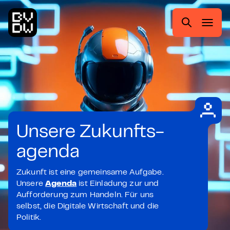
Zum
Zur
Zum
Zum
Hauptmenü
Suche
Inhalt
Footer
springen
springen
springen
springen
Suchen
nach:
Unsere Zukunfts-
agenda
Zukunft ist eine gemeinsame Aufgabe.
Unsere
Agenda
ist Einladung zur und
Aufforderung zum Handeln. Für uns
selbst, die Digitale Wirtschaft und die
Politik.