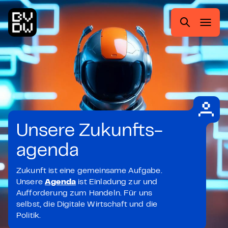
Zum
Zur
Zum
Zum
Hauptmenü
Suche
Inhalt
Footer
springen
springen
springen
springen
Suchen
nach:
Unsere Zukunfts-
agenda
Zukunft ist eine gemeinsame Aufgabe.
Unsere
Agenda
ist Einladung zur und
Aufforderung zum Handeln. Für uns
selbst, die Digitale Wirtschaft und die
Politik.