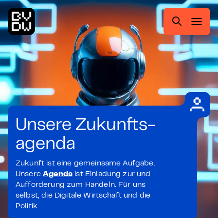
Zum
Zur
Zum
Zum
Hauptmenü
Suche
Inhalt
Footer
springen
springen
springen
springen
Suchen
nach:
Unsere Zukunfts-
agenda
Zukunft ist eine gemeinsame Aufgabe.
Unsere
Agenda
ist Einladung zur und
Aufforderung zum Handeln. Für uns
selbst, die Digitale Wirtschaft und die
Politik.