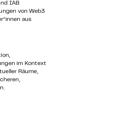
und IAB
erungen von Web3
er*innen aus
ion,
lungen im Kontext
rtueller Räume,
cheren,
n.