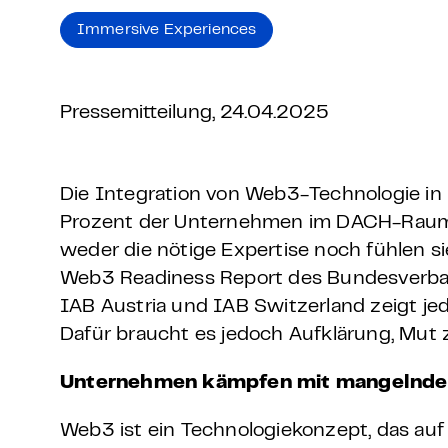
Grundlagen Datenschutz
Immersive Experiences
Weitere
Pressemitteilung, 24.04.2025
Product Design Bootca
Product Management 
Die Integration von Web3-Technologie in
Prozent der Unternehmen im DACH-Raum ke
weder die nötige Expertise noch fühlen si
Web3 Readiness Report des Bundesverband
IAB Austria und IAB Switzerland zeigt je
Dafür braucht es jedoch Aufklärung, Mut 
Unternehmen kämpfen mit mangelnde
Web3 ist ein Technologiekonzept, das auf