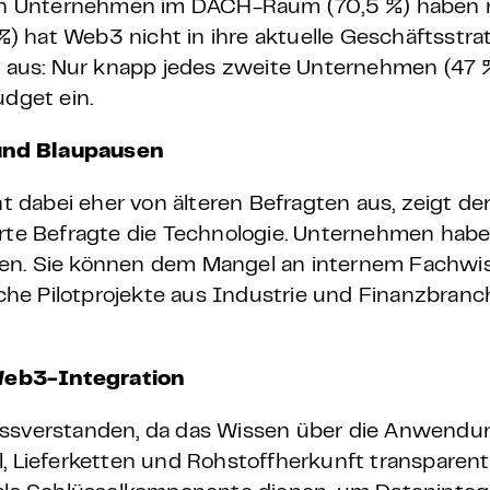
agten Unternehmen im DACH-Raum (70,5 %) haben
%) hat Web3 nicht in ihre aktuelle Geschäftsstrat
en aus: Nur knapp jedes zweite Unternehmen (47 
dget ein.
 und Blaupausen
dabei eher von älteren Befragten aus, zeigt der
erte Befragte die Technologie. Unternehmen habe
nen. Sie können dem Mangel an internem Fachwi
he Pilotprojekte aus Industrie und Finanzbranc
 Web3-Integration
missverstanden, da das Wissen über die Anwendu
l, Lieferketten und Rohstoffherkunft transpare