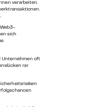
innen verarbeiten.
erktransaktionen.
.
n Web3-
en sich
as
d Unternehmen oft
enslücken rar
icherheitsrisiken
Erfolgschancen