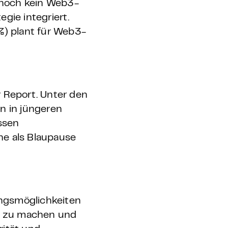
 noch kein Web3-
egie integriert.
%) plant für Web3-
 Report. Unter den
n in jüngeren
ssen
he als Blaupause
ngsmöglichkeiten
nt zu machen und