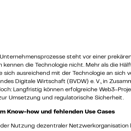
 – E-Learning
mp
Bootcamp
 Unternehmensprozesse steht vor einer prekäre
nnen die Technologie nicht. Mehr als die Hälft
e sich ausreichend mit der Technologie an sich v
es Digitale Wirtschaft (BVDW) e. V., in Zusam
doch: Langfristig können erfolgreiche Web3-Proj
zur Umsetzung und regulatorische Sicherheit.
m Know-how und fehlenden Use Cases
 der Nutzung dezentraler Netzwerkorganisation b