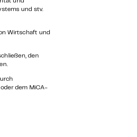
rität und
ystems und stv.
on Wirtschaft und
schließen, den
nen.
durch
ge oder dem MiCA-