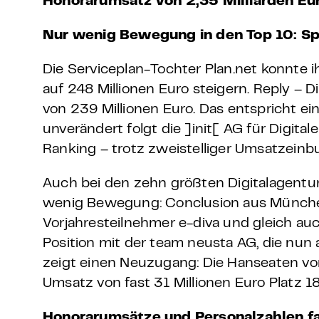
Honorarumsatz von 2,35 Milliarden Eu
Nur wenig Bewegung in den Top 10: Sp
Die Serviceplan-Tochter Plan.net konnte
auf 248 Millionen Euro steigern. Reply – 
von 239 Millionen Euro. Das entspricht 
unverändert folgt die ]init[ AG für Digita
Ranking – trotz zweistelliger Umsatzeinb
Auch bei den zehn größten Digitalagentu
wenig Bewegung: Conclusion aus Münche
Vorjahresteilnehmer e-diva und gleich au
Position mit der team neusta AG, die nun 
zeigt einen Neuzugang: Die Hanseaten vo
Umsatz von fast 31 Millionen Euro Platz 18
Honorarumsätze und Personalzahlen f