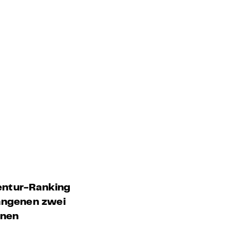
gentur-Ranking
gangenen zwei
inen