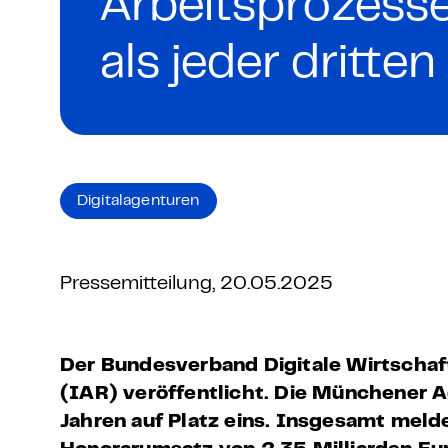
Arbeitsprozesse
Grundlagen Datenschutz
als jeder dritte
Weitere
Product Design Bootca
Product Management 
Digitalagenturen
Pressemitteilung, 20.05.2025
Der Bundesverband Digitale Wirtschaft
(IAR) veröffentlicht. Die Münchener A
Jahren auf Platz eins. Insgesamt mel