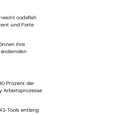
rreicht codafish
ozent und Forte
können ihre
h ändernden
 80 Prozent der
y Arbeitsprozesse
 KI-Tools entlang