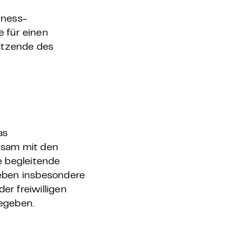
iness-
e für einen
itzende des
as
nsam mit den
e begleitende
geben insbesondere
er freiwilligen
gegeben.