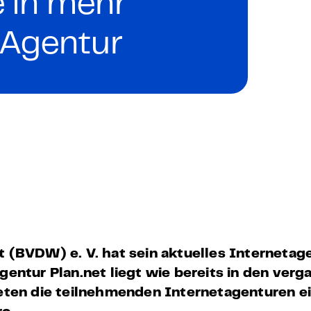
 in mehr
 – E-Learning
n Agentur
mp
Bootcamp
 (BVDW) e. V. hat sein aktuelles Interneta
gentur Plan.net liegt wie bereits in den ver
deten die teilnehmenden Internetagenturen e