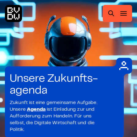
Zum
Zur
Zum
Zum
Hauptmenü
Suche
Inhalt
Footer
springen
springen
springen
springen
Suchen
nach:
Unsere Zukunfts-
agenda
Zukunft ist eine gemeinsame Aufgabe.
Unsere
Agenda
ist Einladung zur und
Aufforderung zum Handeln. Für uns
selbst, die Digitale Wirtschaft und die
Politik.