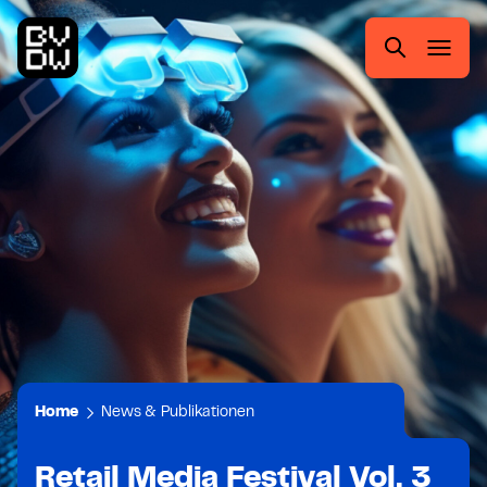
Zum
Zur
Zum
Zum
Hauptmenü
Suche
Inhalt
Footer
springen
springen
springen
springen
Suchen
nach:
Home
News & Publikationen
Retail Media Festival Vol. 3