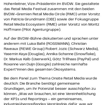
Hohenleitner, Vize-Präsidentin im BVDW. Sie gestaltete
das Retail Media Festival zusammen mit den beiden
BVDW-Gremien Retail Media Circle (RMC) unter Vorsitz
von Patricia Grundmann (OBI) sowie der Fokusgruppe
Retail Media Ecosystem (RME) unter Vorsitz von Moritz
Hoffmann (Pilot Agenturgruppe).
Auf der BVDW-Bühne diskutierten und sprachen unter
anderem mit Luisa Ballé (ROSSMANN), Christian
Raveaux (REWE Group) Robert Jozic (Schwarz Media),
Yasemin Kaya (Douglas), Annika Schanne (Snowflake),
Dr. Markus Kalb (Userwerk), Götz Trillhaas (PayPal) und
Roxanne van Duijn (Google) zahlreiche namhafte
Expert*innen des gesamten Ökosystems.
Bei dem Panel zum Thema Onsite Retail Media wurde
deutlich: Die Branche benötigt gemeinsame
Grundlagen, um ihr Potenzial besser ausschöpfen zu
können. „Was wir brauchen, ist eine Vereinheitlichung
der KPIs und Reportings – ein gemeinsames,
industrieübergreifendes Verständnis dafür, was wir