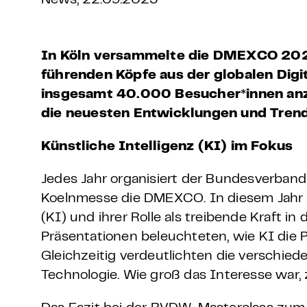
News, 22.09.2023
Grundlagen Datenschutz
Weitere
In Köln versammelte die DMEXCO 2023
führenden Köpfe aus der globalen Digi
Product Design Bootca
insgesamt 40.000 Besucher*innen anzo
die neuesten Entwicklungen und Trends
Product Management 
Künstliche Intelligenz (KI) im Fokus
Jedes Jahr organisiert der Bundesverband
Koelnmesse die DMEXCO. In diesem Jahr s
(KI) und ihrer Rolle als treibende Kraft in
Präsentationen beleuchteten, wie KI die 
Gleichzeitig verdeutlichten die verschied
Technologie. Wie groß das Interesse war, 