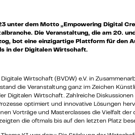
 – E-Learning
 unter dem Motto „Empowering Digital Crea
talbranche.
Die Veranstaltung, die am 20. u
mp
g, bot eine einzigartige Plattform für den 
 in der Digitalen Wirtschaft.
Bootcamp
 Digitale Wirtschaft (BVDW) e.V. in Zusammenarb
tand die Veranstaltung ganz im Zeichen Künstli
 der Digitalen Wirtschaft. Zahlreiche Diskussione
Prozesse optimiert und innovative Lösungen herv
enen Vorträge und Masterclasses die Vielfalt der 
zeigten die oftmals bis auf den letzten Platz be