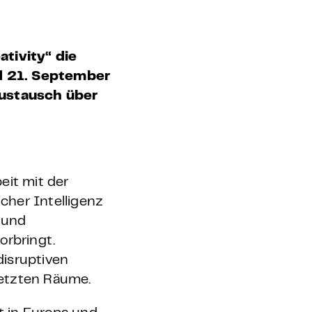
tivity“ die
nd 21. September
Austausch über
eit mit der
cher Intelligenz
n und
orbringt.
disruptiven
setzten Räume.