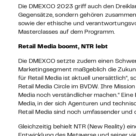
Die DMEXCO 2023 griff auch den Dreiklan
Gegensätze, sondern gehören zusammen. 
sowie der ethische und verantwortungsvo
Masterclasses auf dem Programm.
Retail Media boomt, NTR lebt
Die DMEXCO setzte zudem einen Schwerpun
Marketingsegment maßgeblich die Zukunf
für Retail Media ist aktuell unersättlich“
Retail Media Circle im BVDW. Ihre Missio
Media noch verständlicher machen.“ Eine Er
Media, in der sich Agenturen und technisc
Retail Media sind noch umfassender und de
Gleichzeitig behielt NTR (New Reality) e
Entwicklung des Metaverse und seiner vi