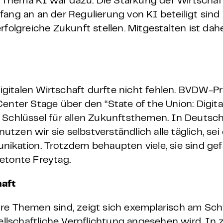
Thema KI war dazu: Die Stärkung der Wirtschaf
fang an an der Regulierung von KI beteiligt sind
folgreiche Zukunft stellen. Mitgestalten ist dahe
Digitalen Wirtschaft durfte nicht fehlen. BVDW-Pr
enter Stage über den “State of the Union: Digita
 Schlüssel für allen Zukunftsthemen. In Deutsch
nutzen wir sie selbstverständlich alle täglich, se
ikation. Trotzdem behaupten viele, sie sind gefäh
betonte Freytag.
haft
d ihre Themen sind, zeigt sich exemplarisch am S
sellschaftliche Verpflichtung angesehen wird. In 