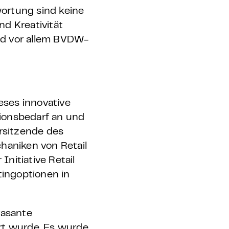
ortung sind keine
d Kreativität
nd vor allem BVDW-
eses innovative
ionsbedarf an und
orsitzende des
haniken von Retail
Initiative Retail
tingoptionen in
rasante
rt wurde. Es wurde