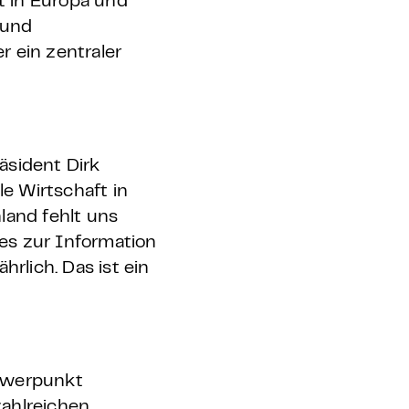
t in Europa und
 und
r ein zentraler
äsident Dirk
le Wirtschaft in
land fehlt uns
i es zur Information
rlich. Das ist ein
chwerpunkt
zahlreichen