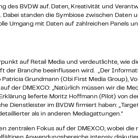
g des BVDW auf. Daten, Kreativität und Verantw
Dabei standen die Symbiose zwischen Daten un
lle Umgang mit Daten auf zahlreichen Panels u
kt auf Retail Media und verdeutlichte, wie di
t der Branche beeinflussen wird.
„Der Informat
, so Patricia Grundmann (Obi First Media Group), V
n auf der DMEXCO: „Natürlich müssen wir die Mec
klärung lieferte Moritz Hoffmann (Pilot) von der 
he Dienstleister im BVDW firmiert haben: „Targe
taillierter als in anderen Mediagattungen.“
inen zentralen Fokus auf der DMEXCO, wobei die 
elfältigen Anwendungsbereiche intensiv diskutie