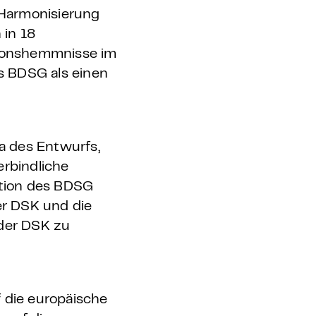
 Harmonisierung
 in 18
ationshemmnisse im
s BDSG als einen
a des Entwurfs,
erbindliche
ation des BDSG
er DSK und die
 der DSK zu
 die europäische