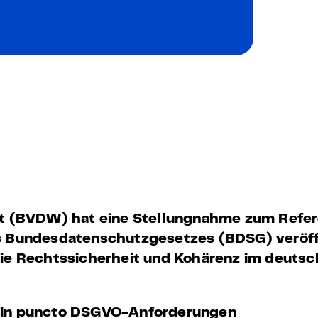
 – E-Learning
mp
Bootcamp
ft (BVDW) hat eine Stellungnahme zum Refe
s Bundesdatenschutzgesetzes (BDSG) veröff
die Rechtssicherheit und Kohärenz im deuts
 in puncto DSGVO-Anforderungen