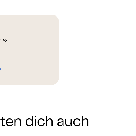
k &
n
nten dich auch