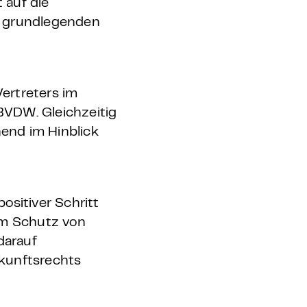
 auf die
r grundlegenden
ertreters im
BVDW. Gleichzeitig
hend im Hinblick
sitiver Schritt
em Schutz von
darauf
skunftsrechts