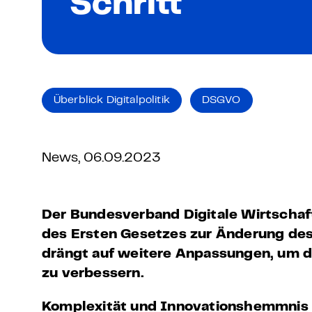
Schritt
Grundlagen Datenschutz
Weitere
Product Design Bootca
Überblick Digitalpolitik
DSGVO
Product Management 
News, 06.09.2023
Der Bundesverband Digitale Wirtscha
des Ersten Gesetzes zur Änderung de
drängt auf weitere Anpassungen, um 
zu verbessern.
Komplexität und Innovationshemmnis