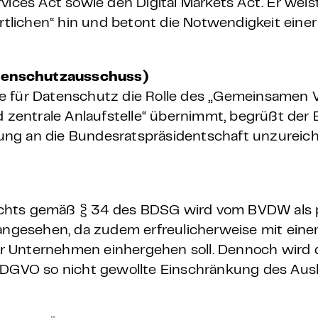
vices Act sowie den Digital Markets Act. Er weist
lichen“ hin und betont die Notwendigkeit eine
tenschutzausschuss)
e für Datenschutz die Rolle des „Gemeinsamen V
entrale Anlaufstelle“ übernimmt, begrüßt der 
etung an die Bundesratspräsidentschaft unzureic
chts gemäß § 34 des BDSG wird vom BVDW als po
n angesehen, da zudem erfreulicherweise mit ein
r Unternehmen einhergehen soll. Dennoch wird 
r DGVO so nicht gewollte Einschränkung des Au