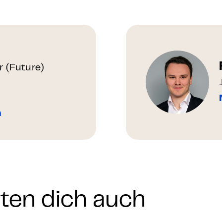
r (Future)
n
nten dich auch