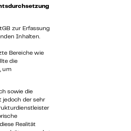
echtsdurchsetzung
StGB zur Erfassung
enden Inhalten.
zte Bereiche wie
lte die
, um
ch sowie die
t jedoch der sehr
ukturdienstleister
orische
diese Realität