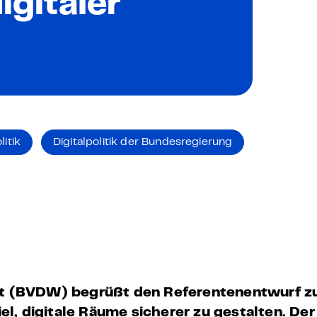
igitaler
 – E-Learning
mp
Bootcamp
litik
Digitalpolitik der Bundesregierung
ft (BVDW) begrüßt den Referentenentwurf z
iel, digitale Räume sicherer zu gestalten. De