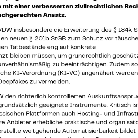
 mit einer verbesserten zivilrechtlichen R
sachgerechten Ansatz.
BVDW insbesondere die Erweiterung des § 184k 
ie den neuen § 201b StGB zum Schutz vor täusch
euen Tatbestände eng auf konkrete
nzt bleiben müssen, um grundrechtlich geschüt
unverhältnismäßig zu beeinträchtigen. Zudem sol
äische KI-Verordnung (KI-VO) angenähert werden
Deepfakes zu vermeiden.
W den richterlich kontrollierten Auskunftsanspru
grundsätzlich geeignete Instrumente. Kritisch is
sischen Plattformen auch Hosting- und Infrastr
re Anbieter erhebliche praktische und organisat
stellte weitgehende Automatisierbarkeit bildet 