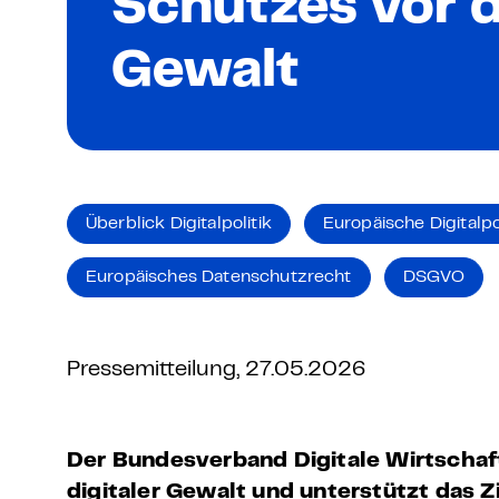
Schutzes vor d
Grundlagen Datenschutz
Gewalt
Weitere
Product Design Bootca
Product Management 
Überblick Digitalpolitik
Europäische Digitalpo
Europäisches Datenschutzrecht
DSGVO
Pressemitteilung, 27.05.2026
Der Bundesverband Digitale Wirtscha
digitaler Gewalt und unterstützt das Z