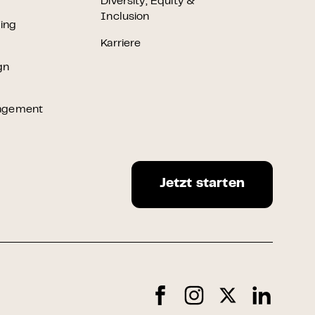
Diversity, Equity &
Inclusion
ting
Karriere
gn
agement
Jetzt starten