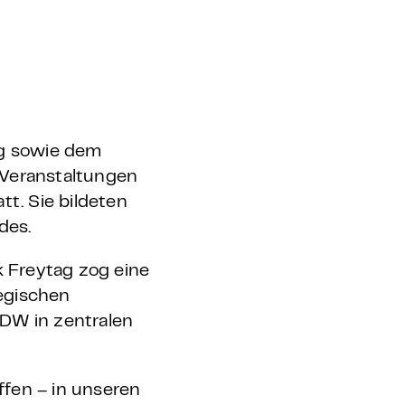
ng sowie dem
 Veranstaltungen
t. Sie bildeten
des.
k Freytag zog eine
egischen
VDW in zentralen
fen – in unseren