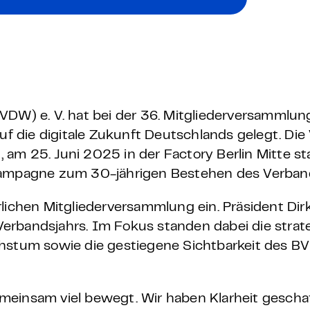
 – E-Learning
mp
VDW) e. V. hat bei der 36. Mitgliederversammlu
Bootcamp
 die digitale Zukunft Deutschlands gelegt. Die
m 25. Juni 2025 in der Factory Berlin Mitte stat
skampagne zum 30-jährigen Bestehen des Verban
lichen Mitgliederversammlung ein. Präsident Dir
erbandsjahrs. Im Fokus standen dabei die strat
chstum sowie die gestiegene Sichtbarkeit des B
meinsam viel bewegt. Wir haben Klarheit geschaf