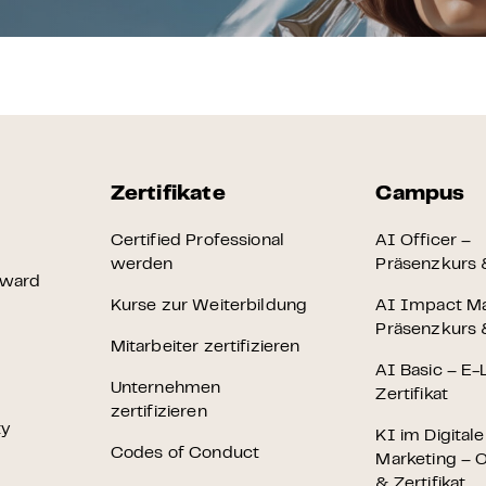
Zertifikate
Campus
Certified Professional
AI Officer –
werden
Präsenzkurs &
Award
Kurse zur Weiterbildung
AI Impact M
Präsenzkurs &
Mitarbeiter zertifizieren
AI Basic – E-
Unternehmen
Zertifikat
zertifizieren
ty
KI im Digital
Codes of Conduct
Marketing – O
& Zertifikat