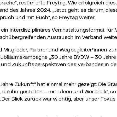
prache“, resümierte Freytag. Wie erfolgreich die
nd des Jahres 2024. „Jetzt geht es darum, dies
pruch und mit Euch“, so Freytag weiter.
n interdisziplinäres Veranstaltungsformat für Mit
achübergreifenden Austausch im Verband weiter
d Mitglieder, Partner und Wegbegleiter*innen z
 Jubiläumskampagne „30 Jahre BVDW – 30 Jahre 
e und Zukunftsperspektiven des Verbandes in de
hre Zukunft“ hat einmal mehr gezeigt: Die Stä
die ihn gestalten – mit Ideen und Weitblick“, so
r Blick zurück war wichtig, aber unser Fokus bl