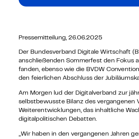
Grundlagen Datenschutz
Weitere
Pressemitteilung, 26.06.2025
Product Design Bootca
Der Bundesverband Digitale Wirtschaft (B
Product Management 
anschließenden Sommerfest den Fokus auf
fanden, ebenso wie die BVDW Convention, a
den feierlichen Abschluss der Jubiläum
Am Morgen lud der Digitalverband zur jähr
selbstbewusste Bilanz des vergangenen V
Weiterentwicklungen, das inhaltliche Wa
digitalpolitischen Debatten.
„Wir haben in den vergangenen Jahren ge