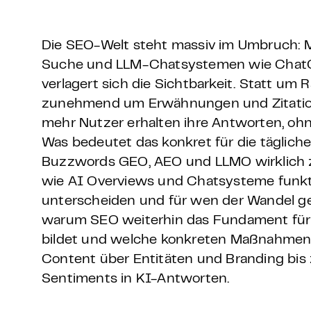
Grundlagen Datenschutz
Die SEO-Welt steht massiv im Umbruch: M
Weitere
Suche und LLM-Chatsystemen wie ChatGP
verlagert sich die Sichtbarkeit. Statt um 
Product Design Bootca
zunehmend um Erwähnungen und Zitatio
mehr Nutzer erhalten ihre Antworten, ohne
Product Management 
Was bedeutet das konkret für die täglich
Buzzwords GEO, AEO und LLMO wirklich zu
wie AI Overviews und Chatsysteme funktio
unterscheiden und für wen der Wandel gesc
warum SEO weiterhin das Fundament für 
bildet und welche konkreten Maßnahmen j
Content über Entitäten und Branding bis
Sentiments in KI-Antworten.