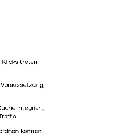
Klicks treten
 Voraussetzung,
uche integriert,
affic.
nordnen können,