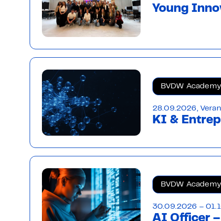
Young Inno
BVDW Academy
28.09.2026, Veran
KI & Entrep
BVDW Academy
30.09.2026 – 01.1
AI Officer 