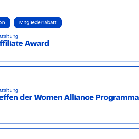
on
Mitgliederrabatt
staltung
filiate Award
staltung
effen der Women Alliance Programm