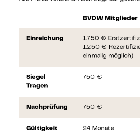
BVDW Mitglieder
Einreichung
1.750 € Erstzertifi
1.250 € Rezertifizi
einmalig möglich)
Siegel
750 €
Tragen
Nachprüfung
750 €
Gültigkeit
24 Monate