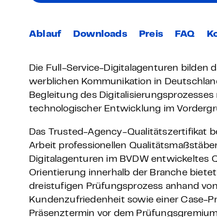
Grundlagen Datenschutz
Ablauf
Downloads
Preis
FAQ
K
Weitere
Product Design Bootca
Die Full-Service-Digitalagenturen bilden d
werblichen Kommunikation in Deutschland.
Product Management 
Begleitung des Digitalisierungsprozesses
technologischer Entwicklung im Vordergr
Das Trusted-Agency-Qualitätszertifikat b
Arbeit professionellen Qualitätsmaßstäben
Digitalagenturen im BVDW entwickeltes Q
Orientierung innerhalb der Branche biete
dreistufigen Prüfungsprozess anhand von
Kundenzufriedenheit sowie einer Case-Pr
Präsenztermin vor dem Prüfungsgremium