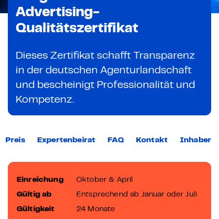
Advertising-
Qualitätszertifikat
Dieses Zertifikat schafft Transparenz
in der deutschen Agenturlandschaft
und bescheinigt Professionalität und
Kompetenz.
Preis
Expertenbeirat
FAQ
Kontakt
Inhaber
Einreichung
Oktober & April
Gültig ab
Entsprechend ab Januar oder Juli
Gültigkeit
24 Monate