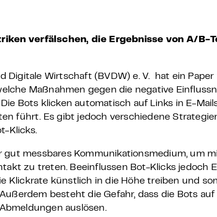
 – E-Learning
riken verfälschen, die Ergebnisse von A/B-T
mp
Digitale Wirtschaft (BVDW) e. V. hat ein Paper 
n, welche Maßnahmen gegen die negative Einflus
Bootcamp
ie Bots klicken automatisch auf Links in E-Mail
n führt. Es gibt jedoch verschiedene Strategie
t-Klicks.
isher gut messbares Kommunikationsmedium, um m
ntakt zu treten. Beeinflussen Bot-Klicks jedoch
e Klickrate künstlich in die Höhe treiben und som
 Außerdem besteht die Gefahr, dass die Bots au
 Abmeldungen auslösen.