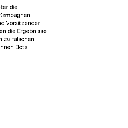
ter die
er Kampagnen
nd Vorsitzender
en die Ergebnisse
n zu falschen
önnen Bots