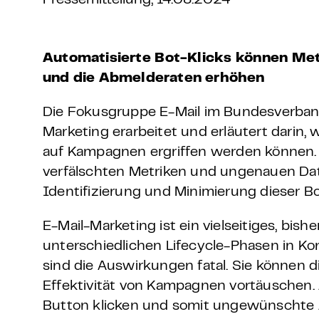
Pressemitteilung, 14.08.2024
Grundlagen Datenschutz
Weitere
Automatisierte Bot-Klicks können Met
und die Abmelderaten erhöhen
Product Design Bootca
Die Fokusgruppe E-Mail im Bundesverband 
Marketing erarbeitet und erläutert dari
Product Management 
auf Kampagnen ergriffen werden können. D
verfälschten Metriken und ungenauen Date
Identifizierung und Minimierung dieser Bo
E-Mail-Marketing ist ein vielseitiges, b
unterschiedlichen Lifecycle-Phasen in Ko
sind die Auswirkungen fatal. Sie können di
Effektivität von Kampagnen vortäuschen.
Button klicken und somit ungewünschte