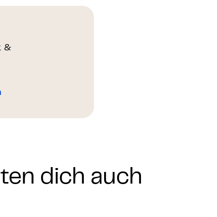
k &
n
nten dich auch