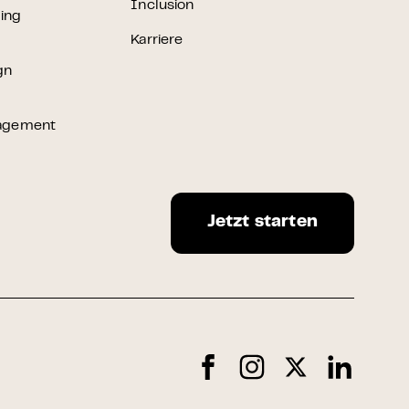
Inclusion
ting
Karriere
gn
agement
Jetzt starten