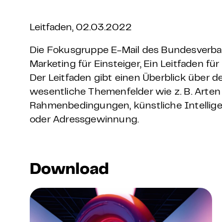
Grundlagen Datenschutz
Leitfaden, 02.03.2022
Weitere
Die Fokusgruppe E-Mail des Bundesverband
Marketing für Einsteiger, Ein Leitfaden fü
Product Design Bootca
Der Leitfaden gibt einen Überblick über 
wesentliche Themenfelder wie z. B. Arte
Product Management 
Rahmenbedingungen, künstliche Intelligen
oder Adressgewinnung.
Download