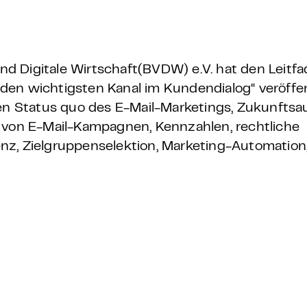
 – E-Learning
 Digitale Wirtschaft(BVDW) e.V. hat den Leitfa
r den wichtigsten Kanal im Kundendialog“ veröffen
mp
den Status quo des E-Mail-Marketings, Zukunfts
n von E-Mail-Kampagnen, Kennzahlen, rechtliche
Bootcamp
z, Zielgruppenselektion, Marketing-Automation, 