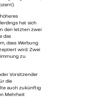
ozent).
 höheres
lerdings hat sich
 in den letzten zwei
e das
dem, dass Werbung
eptiert wird. Zwei
ustimmung zu
ender Vorsitzender
ür die
lte auch zukünftig
den Mehrheit