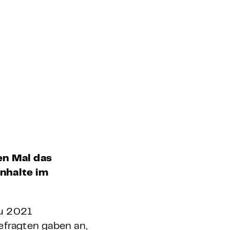
en Mal das
Inhalte im
zu 2021
efragten gaben an,