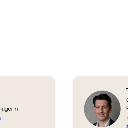
agerin
n