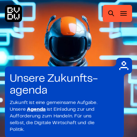
Zum
Zur
Zum
Zum
Hauptmenü
Suche
Inhalt
Footer
springen
springen
springen
springen
Suchen
nach:
Unsere Zukunfts-
agenda
Zukunft ist eine gemeinsame Aufgabe.
Unsere
Agenda
ist Einladung zur und
Aufforderung zum Handeln. Für uns
selbst, die Digitale Wirtschaft und die
Politik.