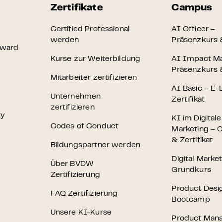
Zertifikate
Campus
Certified Professional
AI Officer –
werden
Präsenzkurs &
Award
Kurse zur Weiterbildung
AI Impact M
Präsenzkurs &
Mitarbeiter zertifizieren
AI Basic – E-
Unternehmen
Zertifikat
zertifizieren
ty
KI im Digital
Codes of Conduct
Marketing – O
& Zertifikat
Bildungspartner werden
Digital Marke
Über BVDW
Grundkurs
Zertifizierung
Product Desi
FAQ Zertifizierung
Bootcamp
Unsere KI-Kurse
Product Man