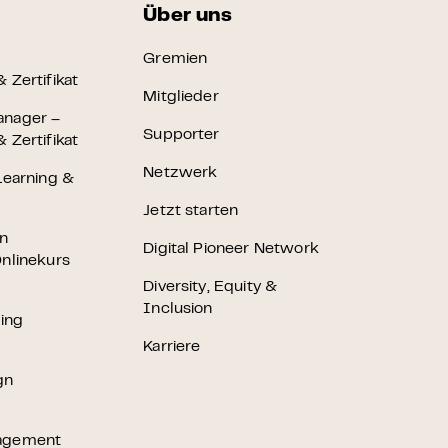
Über uns
Gremien
 Zertifikat
Mitglieder
anager –
Supporter
 Zertifikat
Netzwerk
Learning &
Jetzt starten
en
Digital Pioneer Network
nlinekurs
Diversity, Equity &
Inclusion
ting
Karriere
gn
agement