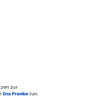
ätzen zur
an
Ina Franke
tun.