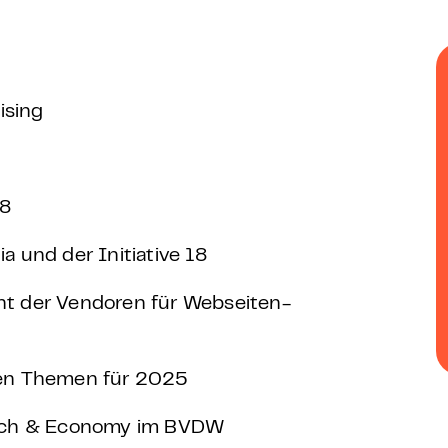
 – E-Learning
ising
mp
Bootcamp
18
 und der Initiative 18
t der Vendoren für Webseiten-
den Themen für 2025
Tech & Economy im BVDW