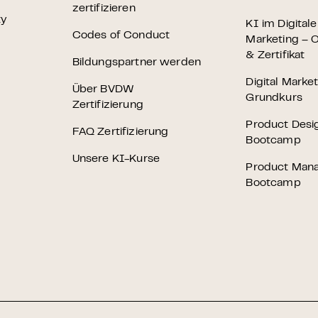
zertifizieren
ty
KI im Digital
Codes of Conduct
Marketing – O
& Zertifikat
Bildungspartner werden
Digital Marke
Über BVDW
Grundkurs
Zertifizierung
Product Desi
FAQ Zertifizierung
Bootcamp
Unsere KI-Kurse
Product Man
Bootcamp