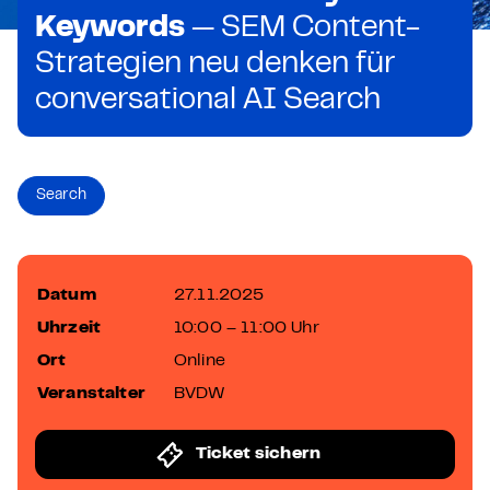
Keywords
— SEM Content-
Strategien neu denken für
conversational AI Search
Search
Datum
27.11.2025
Uhrzeit
10:00 – 11:00 Uhr
Ort
Online
Veranstalter
BVDW
Ticket sichern