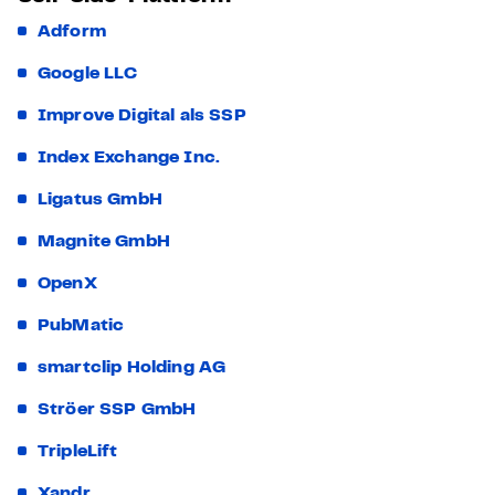
Adform
Google LLC
Improve Digital als SSP
Index Exchange Inc.
Ligatus GmbH
Magnite GmbH
OpenX
PubMatic
smartclip Holding AG
Ströer SSP GmbH
TripleLift
Xandr