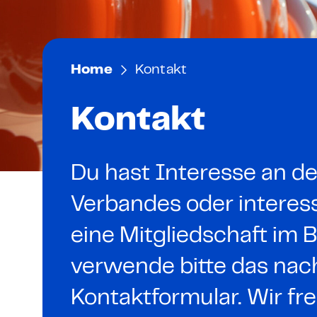
Mitarbeiter zertifizieren
AI Officer – Präsenzkurs
Mitglieder
Unternehmen zertifizier
AI Impact Manager – P
Netzwerk
Home
Kontakt
Codes of Conduct
AI Basic – E-Learning & 
Digital Sales Expert
Kontakt
Für Bildungsanbieter
Fachkraft für digitale
Bildungspartner werde
Du hast Interesse an de
Verbandes oder interess
IT
eine Mitgliedschaft i
Cybersecurity Executive
verwende bitte das nac
Grundlagen Cybersicher
Kontaktformular. Wir fr