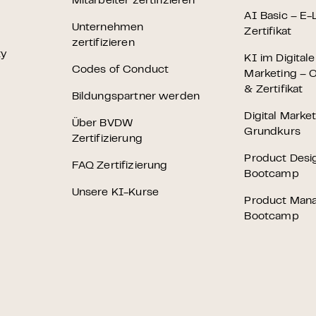
Mitarbeiter zertifizieren
AI Basic – E-
Unternehmen
Zertifikat
zertifizieren
ty
KI im Digital
Codes of Conduct
Marketing – O
& Zertifikat
Bildungspartner werden
Digital Marke
Über BVDW
Grundkurs
Zertifizierung
Product Desi
FAQ Zertifizierung
Bootcamp
Unsere KI-Kurse
Product Man
Bootcamp