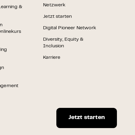
Netzwerk
Learning &
Jetzt starten
en
Digital Pioneer Network
nlinekurs
Diversity, Equity &
Inclusion
ting
Karriere
gn
agement
Jetzt starten