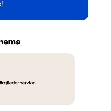
 – E-Learning
!
mp
Thema
Bootcamp
tgliederservice