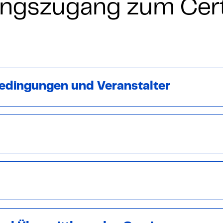
 – E-Learning
ungszugang zum Certi
mp
edingungen und Veranstalter
Bootcamp