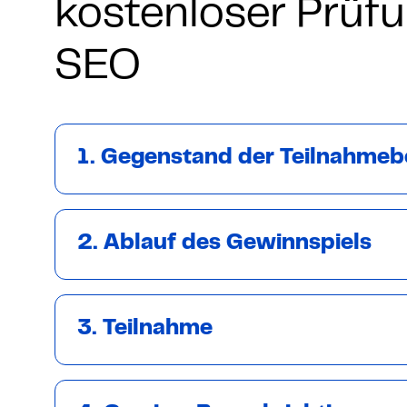
Grundlagen Datenschutz
kostenloser Prüf
SEO
Weitere
Product Design Bootca
1. Gegenstand der Teilnahmeb
Product Management 
2. Ablauf des Gewinnspiels
3. Teilnahme