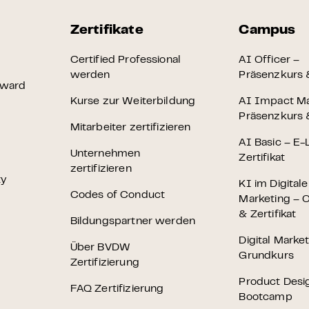
Zertifikate
Campus
Certified Professional
AI Officer –
werden
Präsenzkurs &
Award
Kurse zur Weiterbildung
AI Impact M
Präsenzkurs &
Mitarbeiter zertifizieren
AI Basic – E-
Unternehmen
Zertifikat
zertifizieren
ty
KI im Digital
Codes of Conduct
Marketing – O
& Zertifikat
Bildungspartner werden
Digital Marke
Über BVDW
Grundkurs
Zertifizierung
Product Desi
FAQ Zertifizierung
Bootcamp