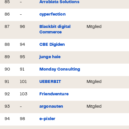
85
-
Arrabiata Solutions
86
-
cyperfection
87
96
Blackbit digital
Mitglied
Commerce
88
94
CBE Digiden
89
95
junge haie
90
91
Monday Consulting
91
101
UEBERBIT
Mitglied
92
103
Friendventure
93
-
argonauten
Mitglied
94
98
e-pixler