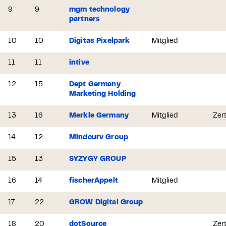
9
9
mgm technology
partners
10
10
Digitas Pixelpark
Mitglied
11
11
intive
12
15
Dept Germany
Marketing Holding
13
16
Merkle Germany
Mitglied
Zert
14
12
Mindcurv Group
15
13
SYZYGY GROUP
16
14
fischerAppelt
Mitglied
17
22
GROW Digital Group
18
20
dotSource
Zert