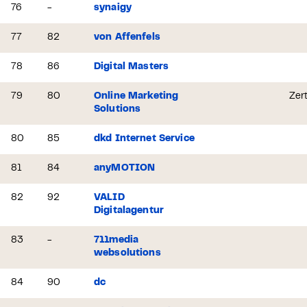
76
-
synaigy
77
82
von Affenfels
78
86
Digital Masters
79
80
Online Marketing
Zert
Solutions
80
85
dkd Internet Service
81
84
anyMOTION
82
92
VALID
Digitalagentur
83
-
711media
websolutions
84
90
dc