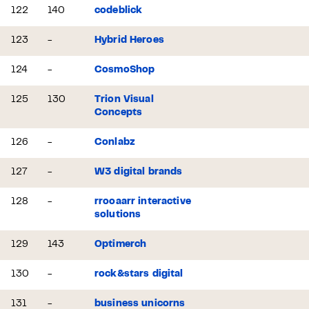
122
140
codeblick
123
-
Hybrid Heroes
124
-
CosmoShop
125
130
Trion Visual
Concepts
126
-
Conlabz
127
-
W3 digital brands
128
-
rrooaarr interactive
solutions
129
143
Optimerch
130
-
rock&stars digital
131
-
business unicorns