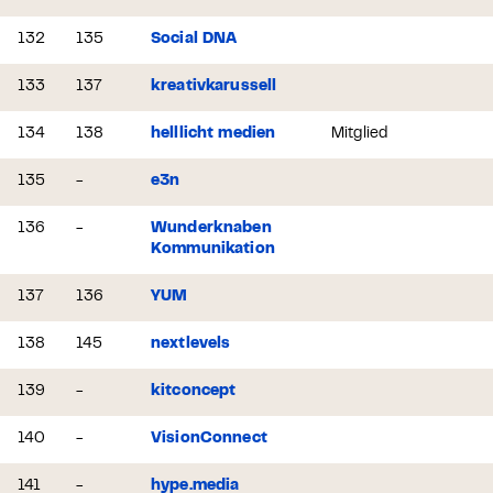
132
135
Social DNA
133
137
kreativkarussell
134
138
helllicht medien
Mitglied
135
-
e3n
136
-
Wunderknaben
Kommunikation
137
136
YUM
138
145
nextlevels
139
-
kitconcept
140
-
VisionConnect
141
-
hype.media