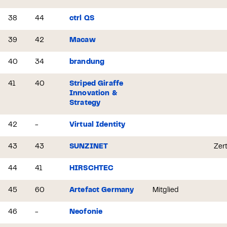
38
44
ctrl QS
39
42
Macaw
40
34
brandung
41
40
Striped Giraffe
Innovation &
Strategy
42
-
Virtual Identity
43
43
SUNZINET
Zert
44
41
HIRSCHTEC
45
60
Artefact Germany
Mitglied
46
-
Neofonie