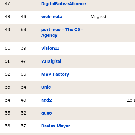
47
-
DigitalNativeAlliance
48
46
web-netz
Mitglied
49
53
port-neo - The CX-
Agency
50
39
Vision11
51
47
Y1 Digital
52
66
MVP Factory
53
54
Unic
54
49
add2
Zert
55
52
queo
56
57
Davies Meyer