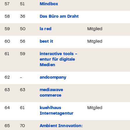
57
51
Mindbox
58
36
Das Büro am Draht
59
50
la red
Mitglied
60
56
best it
Mitglied
61
59
interactive tools -
entur für digitale
Medien
62
-
andcompany
63
63
mediawave
commerce
64
61
kuehlhaus
Mitglied
Internetagentur
65
70
Ambient Innovation: