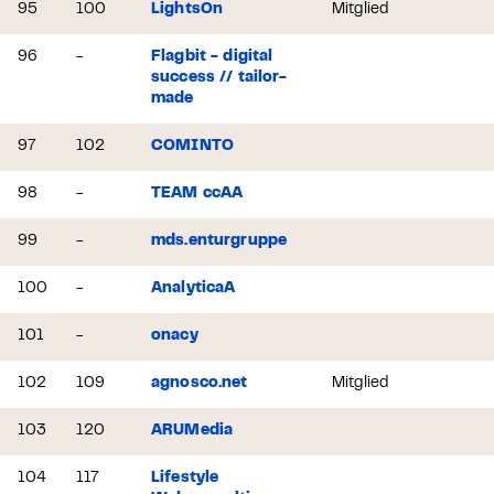
95
100
LightsOn
Mitglied
96
-
Flagbit - digital
success // tailor-
made
97
102
COMINTO
98
-
TEAM ccAA
99
-
mds.enturgruppe
100
-
AnalyticaA
101
-
onacy
102
109
agnosco.net
Mitglied
103
120
ARUMedia
104
117
Lifestyle