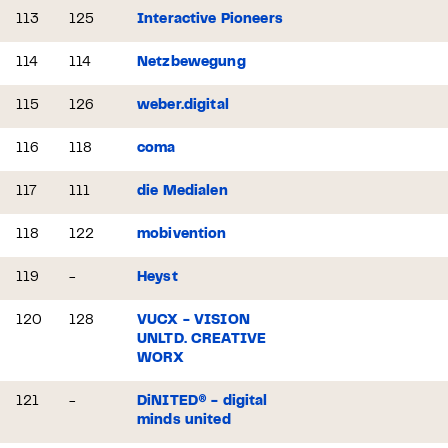
113
125
Interactive Pioneers
114
114
Netzbewegung
115
126
weber.digital
116
118
coma
117
111
die Medialen
118
122
mobivention
119
-
Heyst
120
128
VUCX - VISION
UNLTD. CREATIVE
WORX
121
-
DiNITED® - digital
minds united