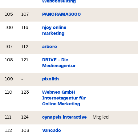
Webconsulting
105
107
PANORAMA3000
106
116
njoy online
marketing
107
112
arboro
108
121
DRIVE - Die
Medienagentur
109
-
pixolith
110
123
Webneo GmbH
Internetagentur für
Online Marketing
111
124
cynapsis interactive
Mitglied
112
108
Vancado