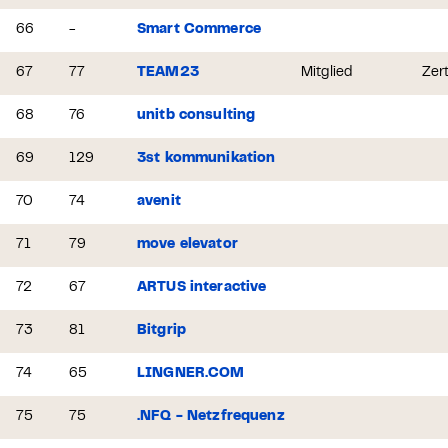
66
-
Smart Commerce
67
77
TEAM23
Mitglied
Zert
68
76
unitb consulting
69
129
3st kommunikation
70
74
avenit
71
79
move elevator
72
67
ARTUS interactive
73
81
Bitgrip
74
65
LINGNER.COM
75
75
.NFQ - Netzfrequenz