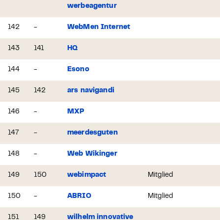
werbeagentur
142
-
WebMen Internet
143
141
HQ
144
-
Esono
145
142
ars navigandi
146
-
MXP
147
-
meerdesguten
148
-
Web Wikinger
149
150
webimpact
Mitglied
150
-
ABRIO
Mitglied
151
149
wilhelm innovative