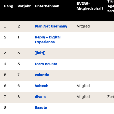
Tru
BVDW-
Rang
Vorjahr
Unternehmen
Ag
Mitgliedschaft
zert
1
2
Plan.Net Germany
Mitglied
2
1
Reply - Digital
Experience
3
3
]init[
4
5
team neusta
5
7
valantic
6
6
Valtech
Mitglied
7
8
diva-e
Mitglied
Zert
8
-
Exxeta