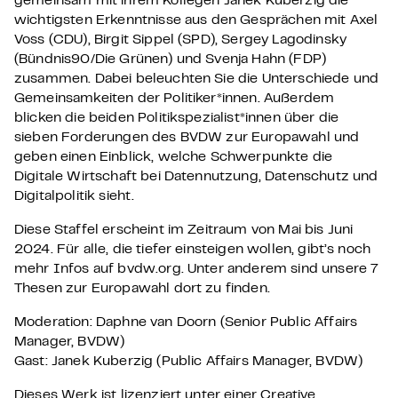
gemeinsam mit ihrem Kollegen Janek Kuberzig die
wichtigsten Erkenntnisse aus den Gesprächen mit Axel
Voss (CDU), Birgit Sippel (SPD), Sergey Lagodinsky
(Bündnis90/Die Grünen) und Svenja Hahn (FDP)
zusammen. Dabei beleuchten Sie die Unterschiede und
Gemeinsamkeiten der Politiker*innen. Außerdem
blicken die beiden Politikspezialist*innen über die
sieben Forderungen des BVDW zur Europawahl und
geben einen Einblick, welche Schwerpunkte die
Digitale Wirtschaft bei Datennutzung, Datenschutz und
Digitalpolitik sieht.
Diese Staffel erscheint im Zeitraum von Mai bis Juni
2024. Für alle, die tiefer einsteigen wollen, gibt’s noch
mehr Infos auf bvdw.org. Unter anderem sind unsere 7
Thesen zur Europawahl dort zu finden.
Moderation: Daphne van Doorn (Senior Public Affairs
Manager, BVDW)
Gast: Janek Kuberzig (Public Affairs Manager, BVDW)
Dieses Werk ist lizenziert unter einer Creative