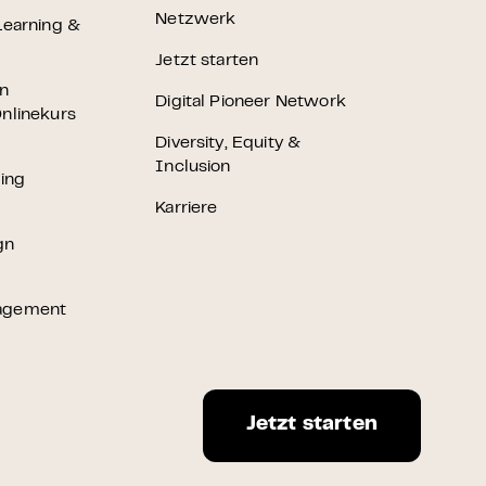
Netzwerk
Learning &
Jetzt starten
en
Digital Pioneer Network
nlinekurs
Diversity, Equity &
Inclusion
ting
Karriere
gn
agement
Jetzt starten