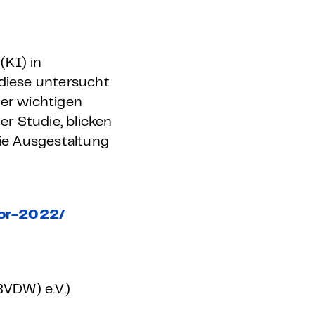
(KI) in
diese untersucht
ser wichtigen
r Studie, blicken
ie Ausgestaltung
tor-2022/
BVDW) e.V.)