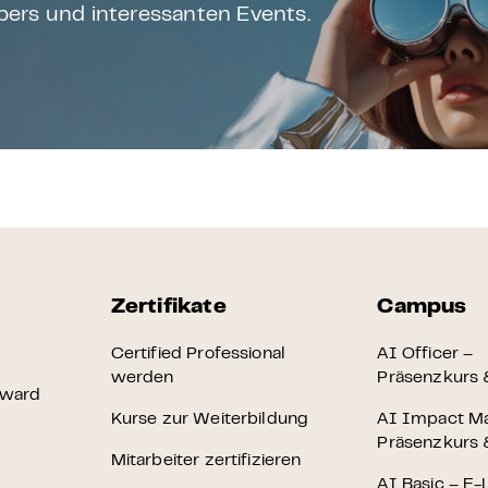
ers und interessanten Events.
Zertifikate
Campus
Certified Professional
AI Officer –
werden
Präsenzkurs &
Award
Kurse zur Weiterbildung
AI Impact M
Präsenzkurs &
Mitarbeiter zertifizieren
AI Basic – E-