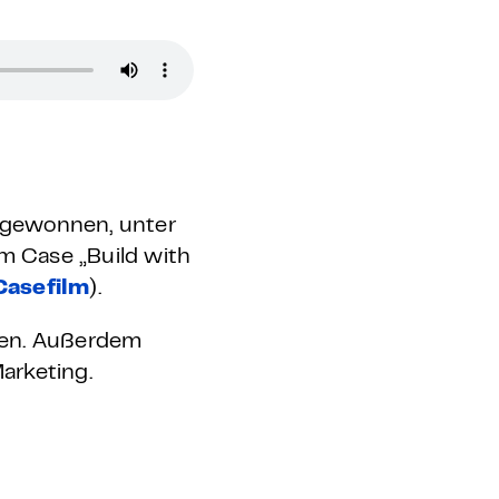
 gewonnen, unter
em Case „Build with
Casefilm
).
ben. Außerdem
arketing.