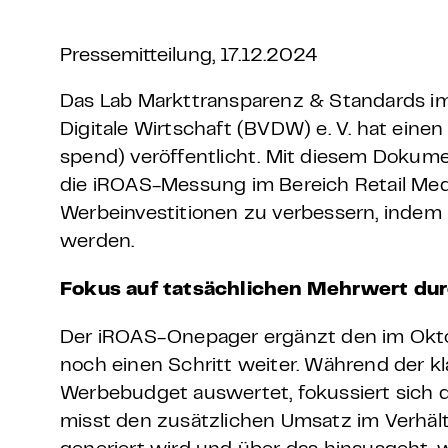
Grundlagen Datenschutz
Pressemitteilung, 17.12.2024
Weitere
Das Lab Markttransparenz & Standards im
Digitale Wirtschaft (BVDW) e. V. hat ein
Product Design Bootca
spend) veröffentlicht. Mit diesem Dokumen
die iROAS-Messung im Bereich Retail Media 
Product Management 
Werbeinvestitionen zu verbessern, inde
werden.
Fokus auf tatsächlichen Mehrwert du
Der iROAS-Onepager ergänzt den im Okt
noch einen Schritt weiter. Während der 
Werbebudget auswertet, fokussiert sich 
misst den zusätzlichen Umsatz im Verh