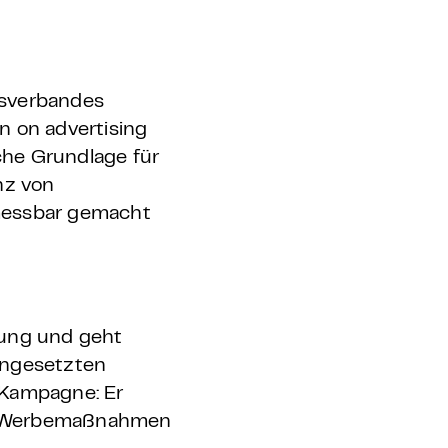
esverbandes
n on advertising
che Grundlage für
enz von
 messbar gemacht
ung und geht
ingesetzten
 Kampagne: Er
ch Werbemaßnahmen