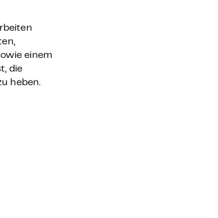
rbeiten
ten,
sowie einem
t, die
zu heben.