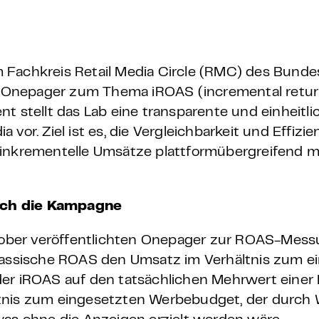
 – E-Learning
 Fachkreis Retail Media Circle (RMC) des Bund
en Onepager zum Thema iROAS (incremental retur
mp
t stellt das Lab eine transparente und einheitli
vor. Ziel ist es, die Vergleichbarkeit und Effizi
Bootcamp
m inkrementelle Umsätze plattformübergreifend
rch die Kampagne
ober veröffentlichten Onepager zur ROAS-Mess
klassische ROAS den Umsatz im Verhältnis zum e
der iROAS auf den tatsächlichen Mehrwert einer
ältnis zum eingesetzten Werbebudget, der dur