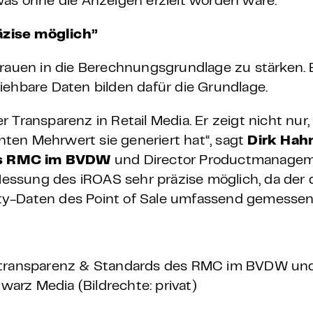
was ohne die Anzeigen erzielt worden wäre.
äzise möglich”
trauen in die Berechnungsgrundlage zu stärken. E
iehbare Daten bilden dafür die Grundlage.
 Transparenz in Retail Media. Er zeigt nicht nu
chten Mehrwert sie generiert hat“, sagt
Dirk Hahn
es RMC im BVDW
und Director Productmanageme
 Messung des iROAS sehr präzise möglich, da der d
ty-Daten des Point of Sale umfassend gemesse
ttransparenz & Standards des RMC im BVDW und
arz Media (Bildrechte: privat)