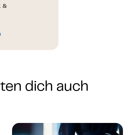
k &
n
nten dich auch