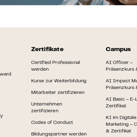
Zertifikate
Campus
Certified Professional
AI Officer –
werden
Präsenzkurs &
Award
Kurse zur Weiterbildung
AI Impact M
Präsenzkurs &
Mitarbeiter zertifizieren
AI Basic – E-
Unternehmen
Zertifikat
zertifizieren
ty
KI im Digital
Codes of Conduct
Marketing – O
& Zertifikat
Bildungspartner werden