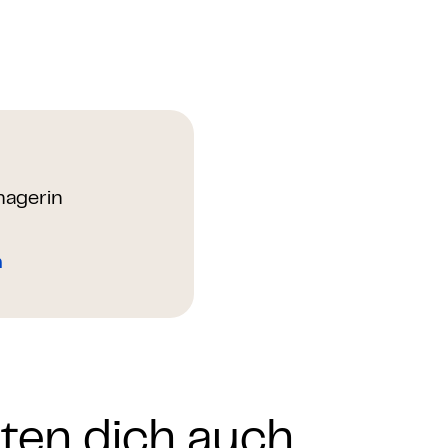
agerin
n
nten dich auch