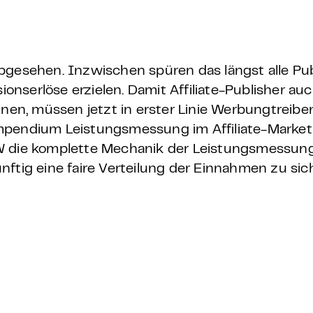
 – E-Learning
gesehen. Inzwischen spüren das längst alle Publi
sionserlöse erzielen. Damit Affiliate-Publisher au
mp
nnen, müssen jetzt in erster Linie Werbungtreib
pendium Leistungsmessung im Affiliate-Marketin
Bootcamp
W die komplette Mechanik der Leistungsmessung
ftig eine faire Verteilung der Einnahmen zu sic