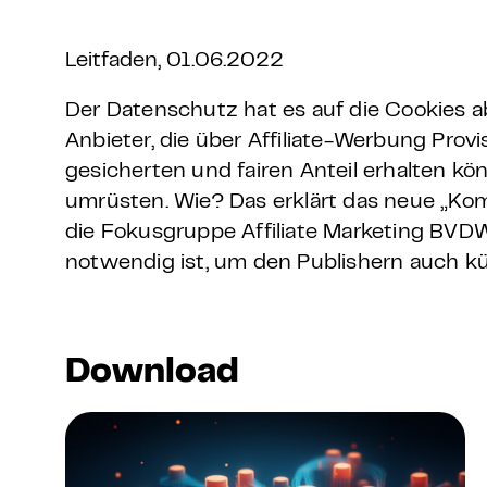
Grundlagen Datenschutz
Leitfaden, 01.06.2022
Weitere
Der Datenschutz hat es auf die Cookies ab
Anbieter, die über Affiliate-Werbung Provi
Product Design Bootca
gesicherten und fairen Anteil erhalten kö
umrüsten. Wie? Das erklärt das neue „Kom
Product Management 
die Fokusgruppe Affiliate Marketing BVD
notwendig ist, um den Publishern auch kün
Download