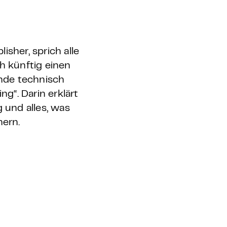
sher, sprich alle
ch künftig einen
ende technisch
g“. Darin erklärt
 und alles, was
hern.