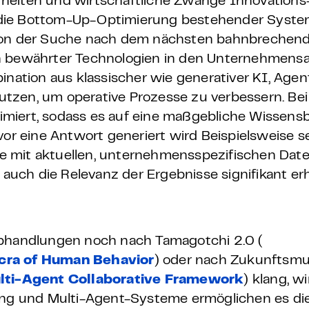
herheiten und wirtschaftliche Zwänge Innovations
 die Bottom-Up-Optimierung bestehender Syste
 von der Suche nach dem nächsten bahnbrechen
n bewährter Technologien in den Unternehmensa
ination aus klassischer wie generativer KI, Agen
tzen, um operative Prozesse zu verbessern. Bei
miert, sodass es auf eine maßgebliche Wissensb
vor eine Antwort generiert wird Beispielsweise 
 mit aktuellen, unternehmensspezifischen Date
s auch die Relevanz der Ergebnisse signifikant er
 Abhandlungen noch nach
Tamagotchi 2.0 (
acra of Human Behavior
) oder nach Zukunftsmu
ti-Agent Collaborative Framework
) klang, w
ning und Multi-Agent-Systeme ermöglichen es di