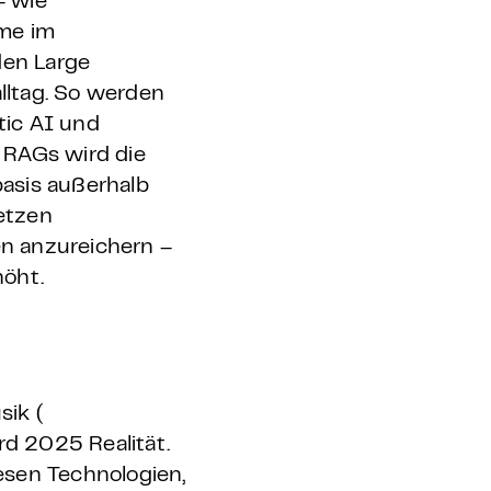
- wie
me im
den Large
lltag. So werden
tic AI und
 RAGs wird die
asis außerhalb
setzen
n anzureichern –
höht.
sik (
ird 2025 Realität.
esen Technologien,