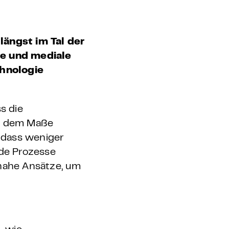
längst im Tal der
se und mediale
chnologie
s die
in dem Maße
, dass weniger
de Prozesse
nahe Ansätze, um