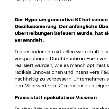
Blog-Beitrag, 09.04.2025
Grundlagen Datenschutz
Weitere
Der Hype um generative KI hat seinen 
Desillusionierung. Der anfängliche Ü
Product Design Bootca
Übertreibungen befeuert wurde, hat si
verwandelt.
Product Management 
Insbesondere im aktuellen wirtschaftliche
versprochenen Durchbrüche in Form von E
realisiert wurden, wie es manch optimisti
radikale Innovationen und intensivere 
nachhaltig zu verbessern. Unternehmen 
den Mehrwert von KI messbar zu steigern
Praxis statt spekulativer Visionen