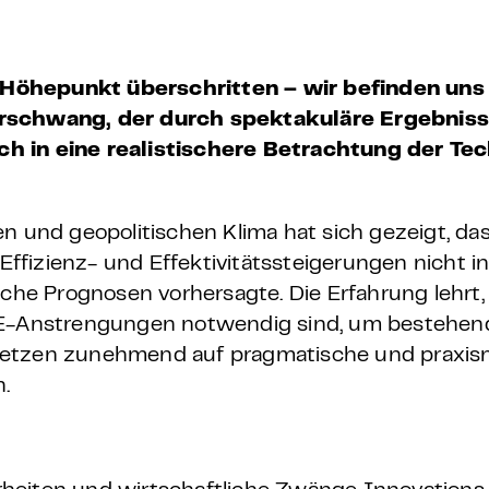
 – E-Learning
Höhepunkt überschritten – wir befinden uns 
berschwang, der durch spektakuläre Ergebnis
mp
ch in eine realistischere Betrachtung der Te
Bootcamp
n und geopolitischen Klima hat sich gezeigt, das
ffizienz- und Effektivitätssteigerungen nicht 
sche Prognosen vorhersagte. Die Erfahrung lehrt
F&E-Anstrengungen notwendig sind, um bestehen
setzen zunehmend auf pragmatische und praxis
.