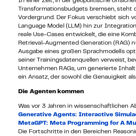
In einer Zeit, in der geopolitische Unsic
Transformationsbudgets bremsen, steht
Vordergrund. Der Fokus verschiebt sich
Language Model (LLM) hin zur Integratio
reale Use-Cases entwickelt, die eine Komb
Retrieval-Augmented Generation (RAG) nu
Ausgabe eines großen Sprachmodells opti
seiner Trainingsdatenquellen verweist, be
Unternehmen RAGs, um generierte Inhalte
ein Ansatz, der sowohl die Genauigkeit al
Die Agenten kommen
Was vor 3 Jahren in wissenschaftlichen
Generative Agents: Interactive Simul
MetaGPT: Meta Programming for A Mul
Die Fortschritte in den Bereichen Reaso