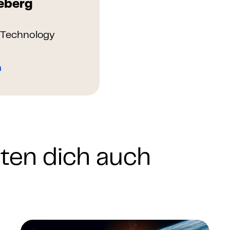
eberg
& Technology
n
nten dich auch