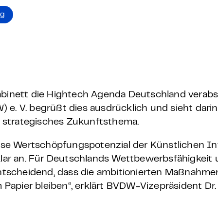
 – E-Learning
ng
mp
Bootcamp
abinett die Hightech Agenda Deutschland verabs
e. V. begrüßt dies ausdrücklich und sieht darin
ls strategisches Zukunftsthema.
e Wertschöpfungspotenzial der Künstlichen Int
 klar an. Für Deutschlands Wettbewerbsfähigkeit
 entscheidend, dass die ambitionierten Maßnahm
apier bleiben“, erklärt BVDW-Vizepräsident Dr.