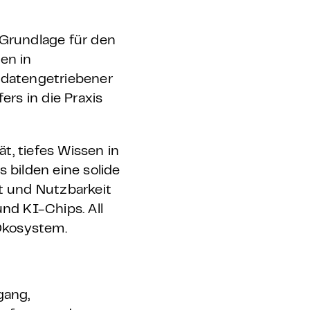
 Grundlage für den
en in
 datengetriebener
rs in die Praxis
t, tiefes Wissen in
bilden eine solide
t und Nutzbarkeit
nd KI-Chips. All
-Ökosystem.
gang,