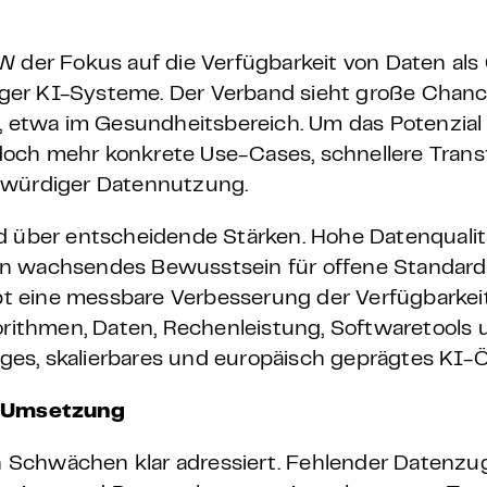
W der Fokus auf die Verfügbarkeit von Daten als
ger KI-Systeme. Der Verband sieht große Chanc
etwa im Gesundheitsbereich. Um das Potenzial
ch mehr konkrete Use-Cases, schnellere Transfe
swürdiger Datennutzung.
d über entscheidende Stärken. Hohe Datenqualitä
n wachsendes Bewusstsein für offene Standards 
rebt eine messbare Verbesserung der Verfügbarkei
orithmen, Daten, Rechenleistung, Softwaretools u
higes, skalierbares und europäisch geprägtes KI
d Umsetzung
 Schwächen klar adressiert. Fehlender Datenzu