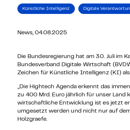
Grundlagen Datenschutz
Künstliche Intelligenz
Digitale Verantwortu
Weitere
News, 04.08.2025
Product Design Bootca
Product Management 
Die Bundesregierung hat am 30. Juli im K
Bundesverband Digitale Wirtschaft (BVDW) 
Zeichen für Künstliche Intelligenz (KI) a
„Die Hightech Agenda erkennt das immens
zu 400 Mrd. Euro jährlich für unser Land
wirtschaftliche Entwicklung ist es jetzt
umgesetzt werden und nicht nur auf dem P
Holzgraefe.