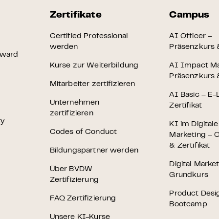
Zertifikate
Campus
Certified Professional
AI Officer –
werden
Präsenzkurs &
Award
Kurse zur Weiterbildung
AI Impact M
Präsenzkurs &
Mitarbeiter zertifizieren
AI Basic – E-
Unternehmen
Zertifikat
zertifizieren
ty
KI im Digital
Codes of Conduct
Marketing – O
& Zertifikat
Bildungspartner werden
Digital Marke
Über BVDW
Grundkurs
Zertifizierung
Product Desi
FAQ Zertifizierung
Bootcamp
Unsere KI-Kurse